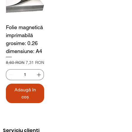
Folie magnetică
imprimabilă
grosime: 0.26
dimensiune: A4
Preț normal
Preț redus
8,60 RON
7,31 RON
Adaugă în
coș
Serviciu clienți