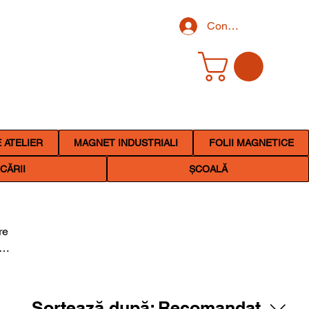
Conectează-te
 ATELIER
MAGNET INDUSTRIALI
FOLII MAGNETICE
CĂRII
ȘCOALĂ
re
l
 în
 și
Sortează după:
Recomandat