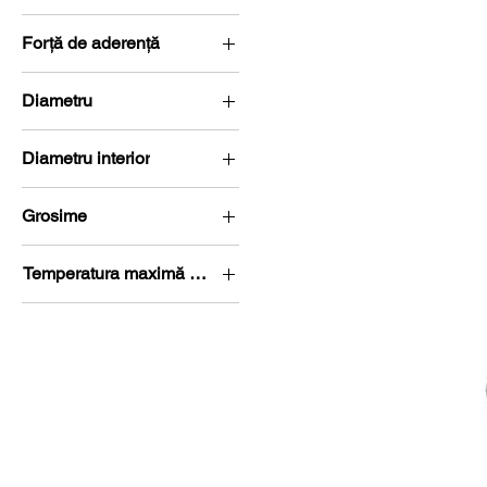
forța necesară. La Euroma
5,71 g
Forță de aderență
0,71 kg (6,97 Newton)
Diametru
Ø 15-20 mm
Diametru interior
ø 5-10 mm
Grosime
G 0-5 mm
Temperatura maximă de lucru
250 °C