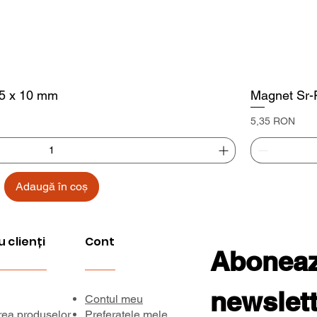
 5 x 10 mm
Magnet Sr-F
Preț
5,35 RON
Adaugă în coș
u clienți
Cont
Aboneaza
newslett
Contul meu
rea produselor
Preferatele mele