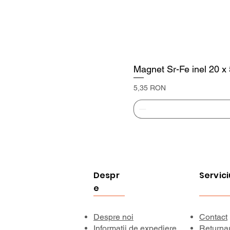
Magnet Sr-Fe inel 20 x
Preț
5,35 RON
Despr
Servici
e
Despre noi
Contact
Informații de expediere
Returna