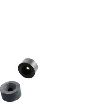
gnet găsiți soluții practice pentru montaj stabil și utilizare fiabi