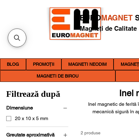
EURO
MAGNET
S
Magneți de Calitate
BLOG
PROMOȚII
MAGNETI NEODIM
MAGNEȚI
MAGNETI DE BIROU
Inel 
Filtrează după
Inel magnetic de ferită 
Dimensiune
mecanică sigură în ap
20 x 10 x 5 mm
Euromagnet, categoria 
standard și inel cu șanf
2 produse
ansambluri tehnice. Aleg
Greutate aproximativă