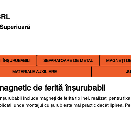
RL
 Superioară
 ÎNȘURUBABILI
SEPARATOARE DE METAL
MAGNEȚI DE
MATERIALE AUXILIARE
JU
magnetic de ferită înșurubabil
înșurubabil include magneți de ferită tip inel, realizați pentru fixa
licații unde montajul cu șurub este mai practic decât lipirea. Pe
apare în zona magneților înșurubabili și include variante de ine
ren, utile pentru prindere, poziționare și montaj pe suprafețe sau
eți produsul după diametre, grosime, tipul locașului de prindere