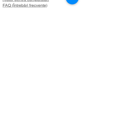
FAQ (Întrebări frecvente)
Cont
Contul meu
Preferatele mele
Istoricul comenzilor
Buletin informativ
Despre
Despre noi
Informații de expediere
Politica de confidențialitate
Termeni și condiții
Aboneaza-te 
la newsletter-