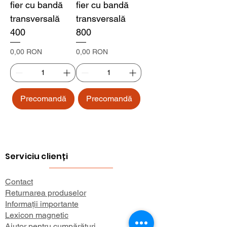
fier cu bandă
fier cu bandă
transversală
transversală
400
800
Preț
Preț
0,00 RON
0,00 RON
Precomandă
Precomandă
Serviciu clienți
Contact
Returnarea produselor
Informații importante
Lexicon magnetic
Ajutor pentru cumpărături