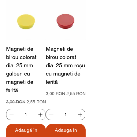
Magneti de
Magneti de
birou colorat
birou colorat
dia. 25 mm
dia. 25 mm roșu
galben cu
cu magneti de
magneti de
ferită
ferită
Preț normal
Preț redus
3,00 RON
2,55 RON
Preț normal
Preț redus
3,00 RON
2,55 RON
Adaugă în
Adaugă în