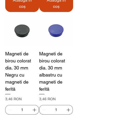
Adaugă în
Adaugă în
coș
coș
Magneti de
Magneti de
birou colorat
birou colorat
dia. 30 mm
dia. 30 mm
Negru cu
albastru cu
magneti de
magneti de
ferită
ferită
Preț
Preț
3,46 RON
3,46 RON