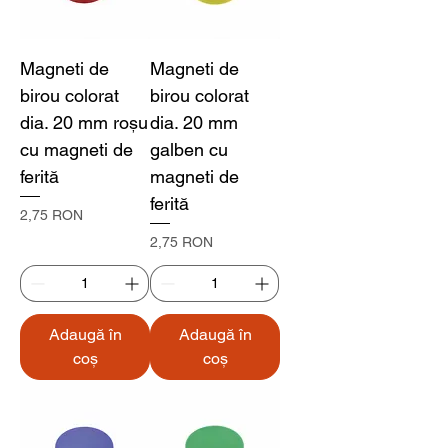
Magneti de
Magneti de
birou colorat
birou colorat
dia. 20 mm roșu
dia. 20 mm
cu magneti de
galben cu
ferită
magneti de
ferită
Preț
2,75 RON
Preț
2,75 RON
Adaugă în
Adaugă în
coș
coș