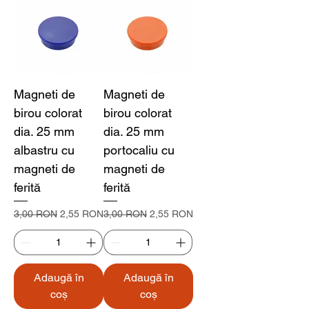
Magneti de
Magneti de
birou colorat
birou colorat
dia. 25 mm
dia. 25 mm
albastru cu
portocaliu cu
magneti de
magneti de
ferită
ferită
Preț normal
Preț redus
Preț normal
Preț redus
3,00 RON
2,55 RON
3,00 RON
2,55 RON
Adaugă în
Adaugă în
coș
coș