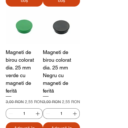
coș
coș
Magneti de
Magneti de
birou colorat
birou colorat
dia. 25 mm
dia. 25 mm
verde cu
Negru cu
magneti de
magneti de
ferită
ferită
Preț normal
Preț redus
Preț normal
Preț redus
3,00 RON
2,55 RON
3,00 RON
2,55 RON