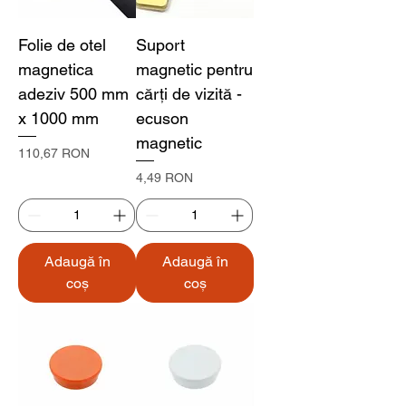
Folie de otel
Suport
magnetica
magnetic pentru
adeziv 500 mm
cărți de vizită -
x 1000 mm
ecuson
magnetic
Preț
110,67 RON
Preț
4,49 RON
Adaugă în
Adaugă în
coș
coș