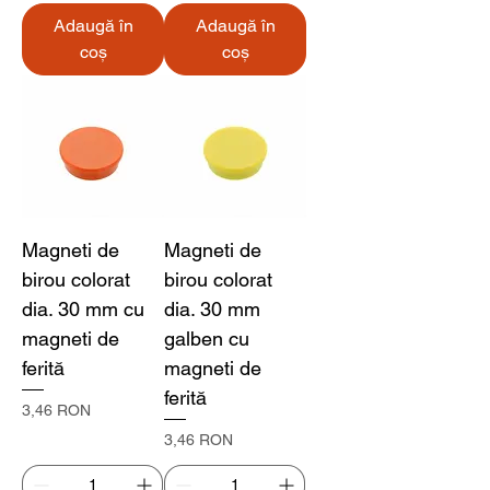
Adaugă în
Adaugă în
coș
coș
Magneti de
Magneti de
birou colorat
birou colorat
dia. 30 mm cu
dia. 30 mm
magneti de
galben cu
ferită
magneti de
ferită
Preț
3,46 RON
Preț
3,46 RON