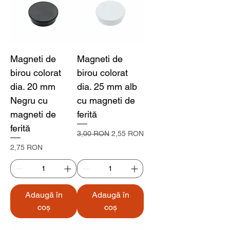
Magneti de
Magneti de
birou colorat
birou colorat
dia. 20 mm
dia. 25 mm alb
Negru cu
cu magneti de
magneti de
ferită
ferită
Preț normal
Preț redus
3,00 RON
2,55 RON
Preț
2,75 RON
Adaugă în
Adaugă în
coș
coș