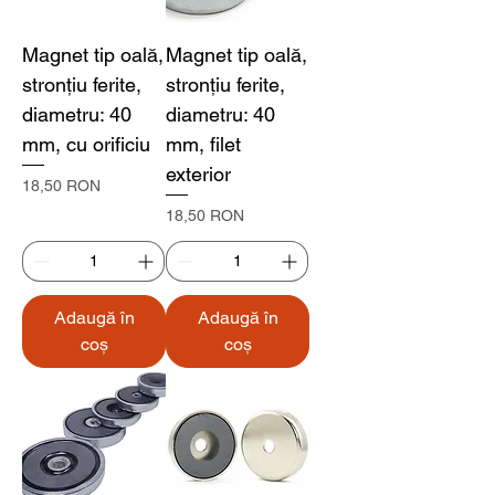
Magnet tip oală,
Magnet tip oală,
stronțiu ferite,
stronțiu ferite,
diametru: 40
diametru: 40
mm, cu orificiu
mm, filet
exterior
Preț
18,50 RON
Preț
18,50 RON
Adaugă în
Adaugă în
coș
coș