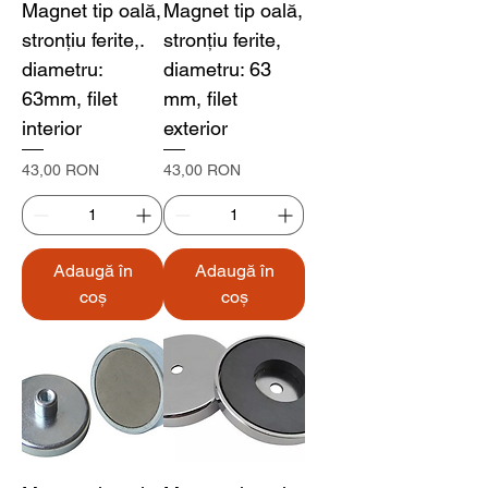
Magnet tip oală,
Magnet tip oală,
stronțiu ferite,.
stronțiu ferite,
diametru:
diametru: 63
63mm, filet
mm, filet
interior
exterior
Preț
Preț
43,00 RON
43,00 RON
Adaugă în
Adaugă în
coș
coș