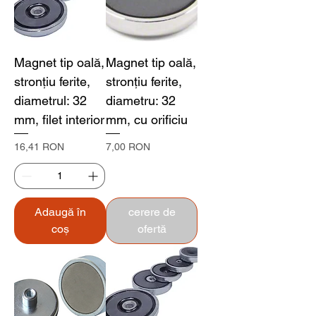
Magnet tip oală,
Magnet tip oală,
stronțiu ferite,
stronțiu ferite,
diametrul: 32
diametru: 32
mm, filet interior
mm, cu orificiu
Preț
Preț
16,41 RON
7,00 RON
Adaugă în
cerere de
coș
ofertă