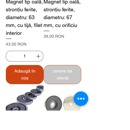
Magnet tip oală,
Magnet tip oală,
stronțiu ferite,
stronțiu ferite,
diametru: 63
diametru: 67
mm, cu tijă, filet
mm, cu orificiu
interior
Preț
39,00 RON
Preț
43,00 RON
Adaugă în
cerere de
coș
ofertă