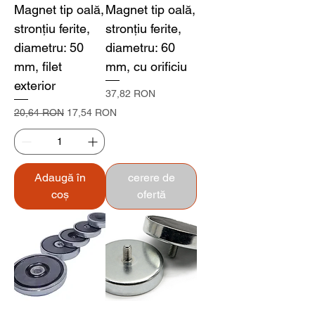
Magnet tip oală,
Magnet tip oală,
stronțiu ferite,
stronțiu ferite,
diametru: 50
diametru: 60
mm, filet
mm, cu orificiu
exterior
Preț
37,82 RON
Preț normal
Preț redus
20,64 RON
17,54 RON
Adaugă în
cerere de
coș
ofertă