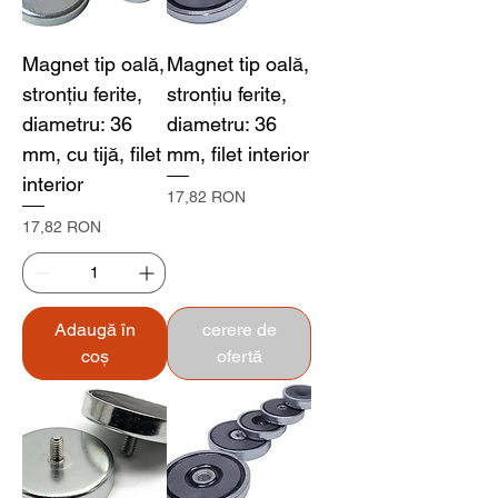
Magnet tip oală,
Magnet tip oală,
stronțiu ferite,
stronțiu ferite,
diametru: 36
diametru: 36
mm, cu tijă, filet
mm, filet interior
interior
Preț
17,82 RON
Preț
17,82 RON
Adaugă în
cerere de
coș
ofertă