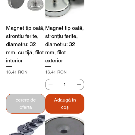
Magnet tip oală,
Magnet tip oală,
stronțiu ferite,
stronțiu ferite,
diametru: 32
diametru: 32
mm, cu tijă, filet
mm, filet
interior
exterior
Preț
Preț
16,41 RON
16,41 RON
cerere de
Adaugă în
ofertă
coș