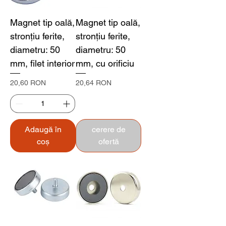
Magnet tip oală,
Magnet tip oală,
stronțiu ferite,
stronțiu ferite,
diametru: 50
diametru: 50
mm, filet interior
mm, cu orificiu
Preț
Preț
20,60 RON
20,64 RON
Adaugă în
cerere de
coș
ofertă