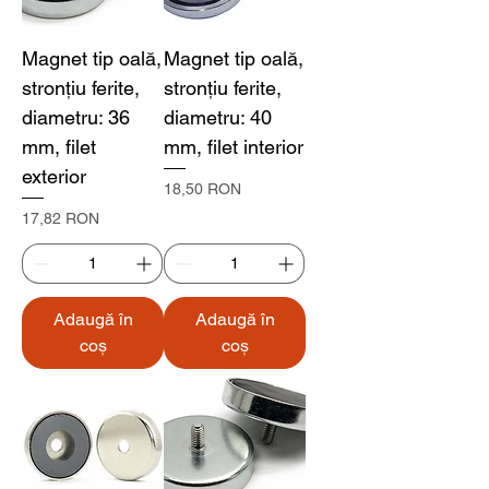
Magnet tip oală,
Magnet tip oală,
stronțiu ferite,
stronțiu ferite,
diametru: 36
diametru: 40
mm, filet
mm, filet interior
exterior
Preț
18,50 RON
Preț
17,82 RON
Adaugă în
Adaugă în
coș
coș