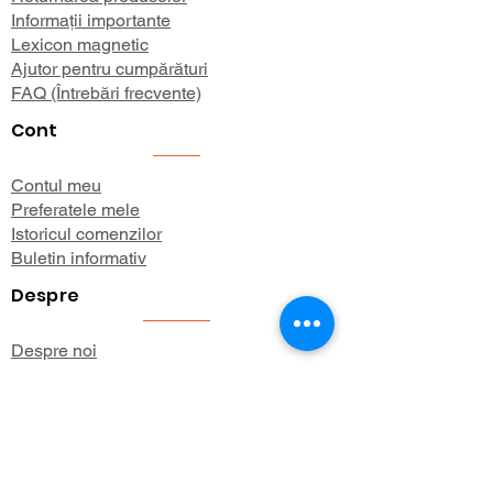
Informații importante
Lexicon magnetic
Ajutor pentru cumpărături
FAQ (Întrebări frecvente)
Cont
Contul meu
Preferatele mele
Istoricul comenzilor
Buletin informativ
Despre
Despre noi
Informații de expediere
Politica de confidențialitate
Termeni și condiții