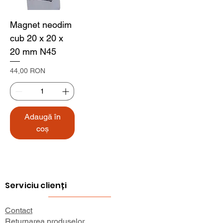
Magnet neodim
cub 20 x 20 x
20 mm N45
Preț
44,00 RON
Adaugă în
coș
Serviciu clienți
Contact
Returnarea produselor