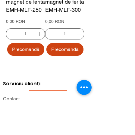
magnet de ferita
magnet de ferita
EMH-MLF-250
EMH-MLF-300
Preț
Preț
0,00 RON
0,00 RON
Precomandă
Precomandă
Serviciu clienți
Contact
Returnarea produselor
Informații importante
Lexicon magnetic
Ajutor pentru cumpărături
FAQ (Întrebări frecvente)