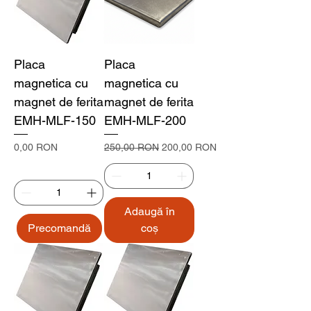
Placa
Placa
magnetica cu
magnetica cu
magnet de ferita
magnet de ferita
EMH-MLF-150
EMH-MLF-200
Preț
Preț normal
Preț redus
0,00 RON
250,00 RON
200,00 RON
Adaugă în
Precomandă
coș