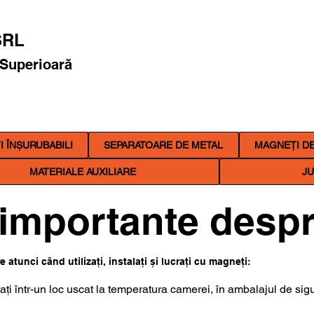
RL
 Superioară
 ÎNȘURUBABILI
SEPARATOARE DE METAL
MAGNEȚI DE
MATERIALE AUXILIARE
JU
i importante desp
 atunci când utilizați, instalați și lucrați cu magneți:
ați într-un loc uscat la temperatura camerei, în ambalajul de sigu