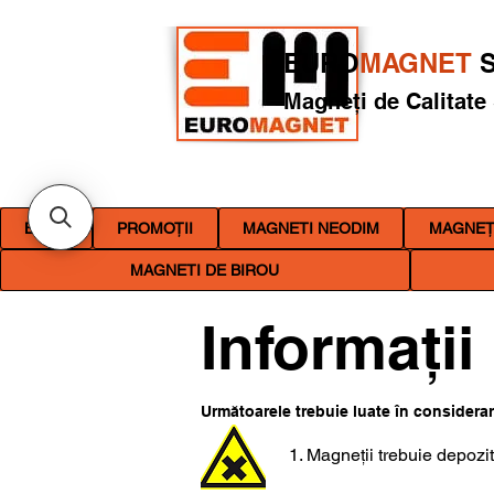
EURO
MAGNET
S
Magneți de Calitate
BLOG
PROMOȚII
MAGNETI NEODIM
MAGNEȚI
MAGNETI DE BIROU
Informați
Următoarele trebuie luate în considerare
1. Magneții trebuie depozit