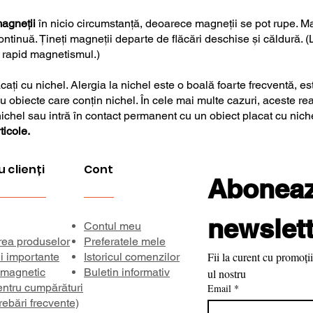
 magneții
în nicio circumstanță, deoarece magneții se pot rupe. Mag
ontinuă. Țineți magneții departe de flăcări deschise și căldură. 
d rapid magnetismul.)
ați cu nichel. Alergia la nichel este o boală foarte frecventă, es
 obiecte care conțin nichel. În cele mai multe cazuri, aceste rea
nichel sau intră în contact permanent cu un obiect placat cu nich
ticole.
u clienți
Cont
Aboneaza
newslett
Contul meu
rea produselor
Preferatele mele
Fii la curent cu promoții
ii importante
Istoricul comenzilor
 magnetic
Buletin informativ
ul nostru
entru cumpărături
Email
*
rebări frecvente)