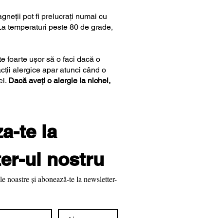
neții pot fi prelucrați numai cu
(La temperaturi peste 80 de grade,
te foarte ușor să o faci dacă o
cții alergice apar atunci când o
el.
Dacă aveți o alergie la nichel,
-te la 
er-ul nostru
le noastre și abonează-te la newsletter-