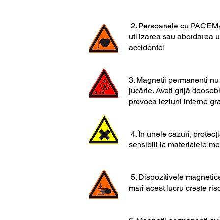
2. Persoanele cu PACEMAKE
utilizarea sau abordarea u
accidente!
3. Magneții permanenți nu s
jucărie. Aveți grijă deoseb
provoca leziuni interne gr
4. În unele cazuri, protecț
sensibili la materialele me
5. Dispozitivele magnetice,
mari acest lucru crește risc