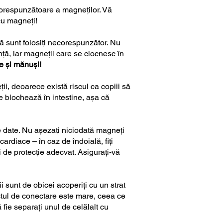
corespunzătoare a magneților. Vă
 cu magneți!
acă sunt folosiți necorespunzător. Nu
nță, iar magneții care se ciocnesc în
e și mănuși!
ii, deoarece există riscul ca copiii să
se blochează în intestine, așa că
de date. Nu așezați niciodată magneți
ardiace – în caz de îndoială, fiți
 de protecție adecvat. Asigurați-vă
i sunt de obicei acoperiți cu un strat
ctul de conectare este mare, ceea ce
 fie separați unul de celălalt cu