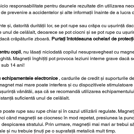
icio responsabilitate pentru daunele rezultate din utilizarea ne
e de prevenire a accidentelor și alte informații înainte de a lucra
nte și, datorită durității lor, se pot rupe sau crăpa cu ușurință d
 unul de celălalt, deoarece se pot ciocni și se pot rupe cu ușuri
 dacă crăpăturile zboară.
Purtați întotdeauna ochelari de protecți
entru copii
, nu lăsați niciodată copilul nesupravegheat cu magneț
nghită. Magneții înghițiți pot provoca leziuni interne grave dacă 
 sub 14 ani!
ru echipamentele electronice
, cardurile de credit și suporturile 
agnet mai mare poate interfera și cu dispozitivele stimulatoare c
 ușurință vânătăi, așa că se recomandă utilizarea echipamentului
stanță suficientă unul de celălalt.
e poate rupe sau rupe chiar și în cazul utilizării regulate. Magneți
tunci când magneții se ciocnesc în mod repetat, presiunea la pun
u despicarea stratului. Prin urmare, magneții mai mari ar trebui să
le și nu trebuie ținuți pe o suprafață metalică mult timp.