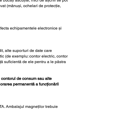
 bucăți ascuțite, mici de așchii se pot
vat (mănuși, ochelari de protecție,
afecta echipamentele electronice și
t, alte suporturi de date care
ic (de exemplu: contor electric, contor
ă suficientă de ele pentru a le păstra
 contorul de consum sau alte
iorarea permanentă a funcționării
ATA. Ambalajul magneților trebuie