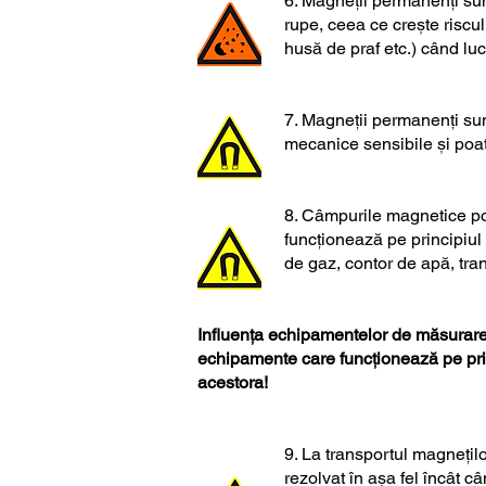
6. Magneții permanenți sunt
rupe, ceea ce crește riscu
husă de praf etc.) când luc
7. Magneții permanenți sun
mecanice sensibile și poate
8. Câmpurile magnetice pot
funcționează pe principiul
de gaz, contor de apă, tran
Influența echipamentelor de măsurare
echipamente care funcționează pe prin
acestora!
9. La transportul magnețil
rezolvat în așa fel încât 