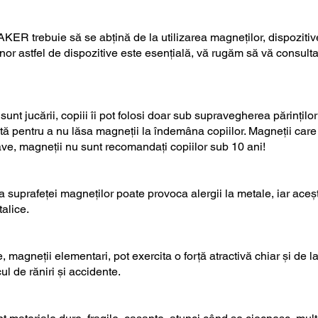
R trebuie să se abțină de la utilizarea magneților, dispozitiv
nor astfel de dispozitive este esențială, vă rugăm să vă consulta
unt jucării, copiii îi pot folosi doar sub supravegherea părinților
ită pentru a nu lăsa magneții la îndemâna copiilor. Magneții care a
ave, magneții nu sunt recomandați copiilor sub 10 ani!
ia suprafeței magneților poate provoca alergii la metale, iar aceșt
talice.
 magneții elementari, pot exercita o forță atractivă chiar și de 
ul de răniri și accidente.