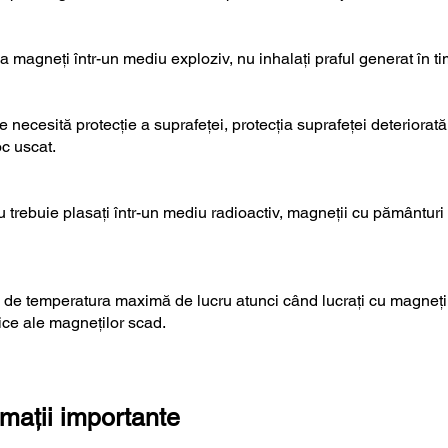
la magneți într-un mediu exploziv, nu inhalați praful generat în ti
e necesită protecție a suprafeței, protecția suprafeței deteriora
oc uscat.
 trebuie plasați într-un mediu radioactiv, magneții cu pământuri 
a de temperatura maximă de lucru atunci când lucrați cu magneți
tice ale magneților scad.
rmații importante