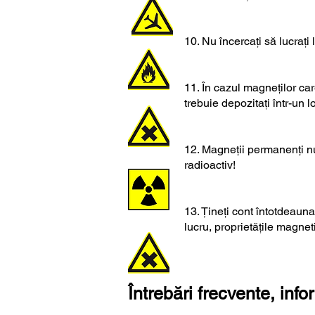
10. Nu încercați să lucrați 
11. În cazul magneților car
trebuie depozitați într-un l
12. Magneții permanenți nu
radioactiv!
13. Țineți cont întotdeaun
lucru, proprietățile magne
Întrebări frecvente, info