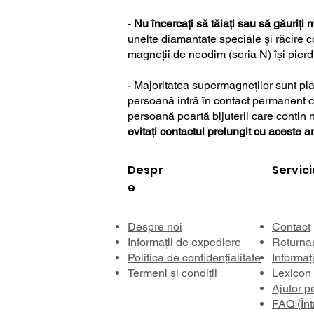
-
Nu încercați să tăiați sau să găuriți
unelte diamantate speciale și răcire c
magneții de neodim (seria N) își pier
- Majoritatea supermagneților sunt plac
persoană intră în contact permanent cu
persoană poartă bijuterii care conțin 
evitați contactul prelungit cu aceste ar
Despr
Servici
e
Despre noi
Contact
Informații de expediere
Returna
Politica de confidențialitate
Informaț
Termeni și condiții
Lexicon
Ajutor p
FAQ (Înt