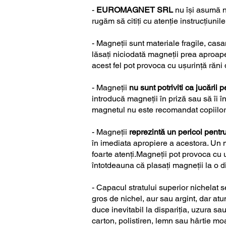
-
EUROMAGNET SRL
nu își asumă n
rugăm să citiți cu atenție instrucțiunil
- Magneții sunt materiale fragile, casa
lăsați niciodată magneții prea aproape
acest fel pot provoca cu ușurință răni
- Magneții
nu sunt potriviti ca jucării p
introducă magneții în priză sau să îi î
magnetul nu este recomandat copiilor
- Magneții
reprezintă un pericol pent
în imediata apropiere a acestora. Un m
foarte atenți.Magneții pot provoca cu
întotdeauna că plasați magneții la o di
- Capacul stratului superior nichelat s
gros de nichel, aur sau argint, dar a
duce inevitabil la dispariția, uzura sa
carton, polistiren, lemn sau hârtie moa