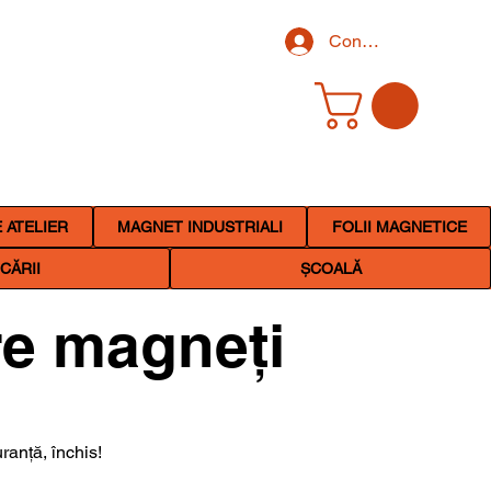
Conectează-te
 ATELIER
MAGNET INDUSTRIALI
FOLII MAGNETICE
CĂRII
ȘCOALĂ
re magneți
ranță, închis!