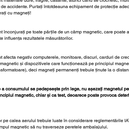
 materiale dure, fragile, casante, atunci când se ciocnesc, multe
l de accidente. Purtați întotdeauna echipament de protecție adec
rați cu magneți!
t înconjurați pe toate părțile de un câmp magnetic, care poate 
 influența rezultatele măsurătorilor.
 afecta negativ computerele, monitoare, discuri, carduri de credi
 magnetic și dispozitivele care funcționează pe principiul magnet
sformatoare), deci magneți permanenți trebuie ținute la o distanț
 a consumului se pedepsește prin lege, nu așezați magnetul pe
cipiul magnetic, chiar și ca test, deoarece poate provoca deter
or pe calea aerului trebuie luate în considerare reglementările I
câmpul magnetic să nu traverseze peretele ambalajului.