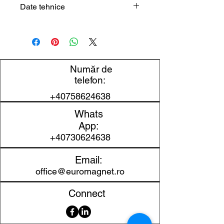
Date tehnice
Tip produs
Jucărie / set
educativ
Temă
Știință /
Număr de
experimente /
telefon:
activitate
+40758624638
creativă
Whats
Conținut
Conținutul
App:
relevant
setului de
+40730624638
magie
Email:
științifică 4M:
office@euromagnet.ro
20 de trucuri
magice
Connect
accesorii
instrucțiuni de
utilizare.