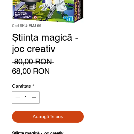
Cod SKU: EMJ-66
Știința magică -
joc creativ
Preț normal
 80,00 RON 
Preț redus
68,00 RON
Cantitate
*
Adaugă în coș
Știința magică - joc creativ