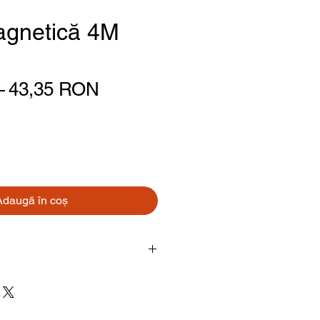
magnetică 4M
Preț normal
Preț redus
 
43,35 RON
Adaugă în coș
Jucărie / set educativ
Știință / experimente /