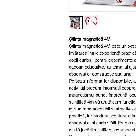
Știința magnetică 4M
Știința magnetică 4M este un set 
învățarea într-o experiență practic
copii curioși, pentru experimente 
cadouri educative, iar tema lui ajut
observație, construcție sau artă.
Pe baza informațiilor disponibile, 
activități precum informații despre
magnetismul puneți împreună jocuri
științifică 4m vă arată cum funcț
într-un mod accesibil și atractiv. 
practică, iar produsul contribuie l
observației și curiozității. Este o 
caută jucării științifice, jocuri crea