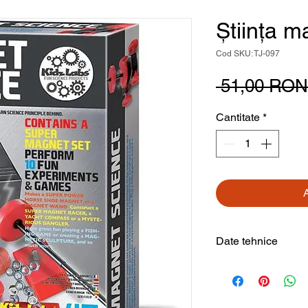
Știința 
Cod SKU: TJ-097
 51,00 RON
Cantitate
*
Date tehnice
Tip produs
Temă