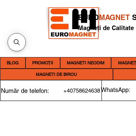
EURO
MAGNET
S
Magneți de Calitate
BLOG
PROMOȚII
MAGNETI NEODIM
MAGNEȚI
MAGNETI DE BIROU
WhatsApp:
Număr de telefon:
+40758624638