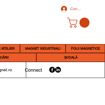
Conectează-te
 ATELIER
MAGNET INDUSTRIALI
FOLII MAGNETICE
CĂRII
ȘCOALĂ
net.ro
Connect