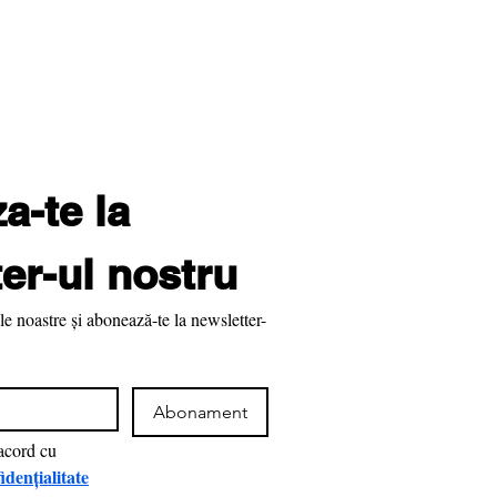
-te la 
er-ul nostru
le noastre și abonează-te la newsletter-
Abonament
Am citit şi sunt de acord cu 
idențialitate