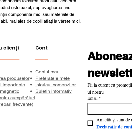
recomandăm folosirea produsului conform
nci când este cazul, supravegherea unui
conțin componente mici sau materiale de
bil, mai ales de copiii aflați la vârste mici.
u clienți
Cont
Aboneaza
newslett
Contul meu
rea produselor
Preferatele mele
Fii la curent cu promoții
ii importante
Istoricul comenzilor
 magnetic
Buletin informativ
ul nostru
entru cumpărături
Email
*
rebări frecvente)
Declarație de conf