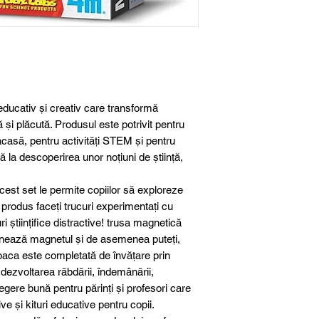
Conținut relevant
educativ și creativ care transformă
ă și plăcută. Produsul este potrivit pentru
acasă, pentru activități STEM și pentru
ă la descoperirea unor noțiuni de știință,
Utilizare recoma
acest set le permite copiilor să exploreze
 produs faceți trucuri experimentați cu
 științifice distractive! trusa magnetică
Colecție
ionează magnetul și de asemenea puteți,
Joaca este completată de învățare prin
a dezvoltarea răbdării, îndemânării,
alegere bună pentru părinți și profesori care
tive și kituri educative pentru copii.