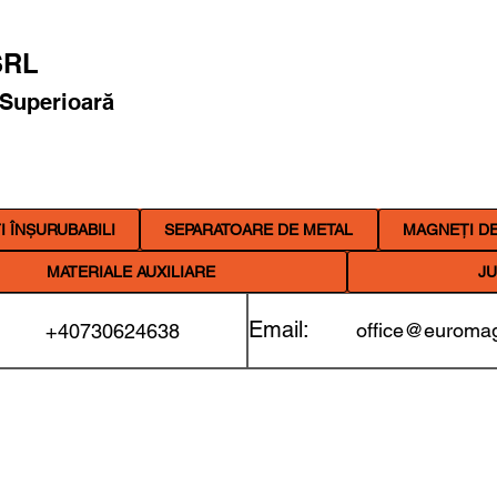
RL
 Superioară
 ÎNȘURUBABILI
SEPARATOARE DE METAL
MAGNEȚI DE
MATERIALE AUXILIARE
JU
Email:
office@euromag
+40730624638