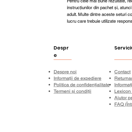
Pentru cele mai bune rezultate, 
instrucțiunilor din pachet și, atu
adult. Multe dintre aceste seturi 
lucru care trebuie utilizate responsa
Despr
Servici
e
Despre noi
Contact
Informații de expediere
Returna
Politica de confidențialitate
Informaț
Termeni și condiții
Lexicon
Ajutor p
FAQ (Înt