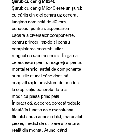
Șurub cu cârlig M6x40
Șurub cu cârlig M6x40 este un șurub
cu cârlig din oțel pentru uz general,
lungime nominală de 40 mm,
conceput pentru suspendarea
ușoară a diverselor componente,
pentru prinderi rapide și pentru
completarea ansamblurilor
magnetice sau mecanice. În gama
de accesorii pentru magneți și pentru
montaj tehnic, astfel de componente
sunt utile atunci când doriți să
adaptați rapid un sistem de prindere
la o aplicație concretă, fără a
modifica piesa principală.
În practică, alegerea corectă trebuie
făcută în funcție de dimensiunea
filetului sau a accesoriului, materialul
piesei, mediul de utilizare și sarcina
reală din montaj. Atunci când