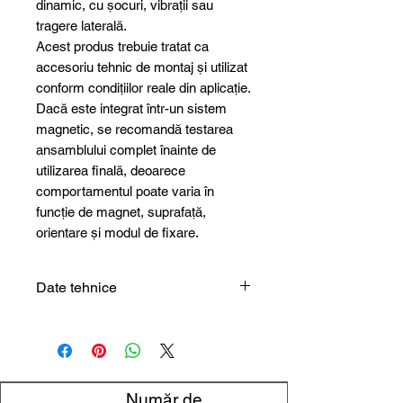
dinamic, cu șocuri, vibrații sau
tragere laterală.
Acest produs trebuie tratat ca
accesoriu tehnic de montaj și utilizat
conform condițiilor reale din aplicație.
Dacă este integrat într-un sistem
magnetic, se recomandă testarea
ansamblului complet înainte de
utilizarea finală, deoarece
comportamentul poate varia în
funcție de magnet, suprafață,
orientare și modul de fixare.
Date tehnice
Tip produs
Șurub cu
cârlig
Filet
M6
Număr de