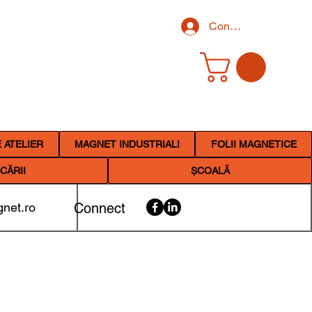
Conectează-te
 ATELIER
MAGNET INDUSTRIALI
FOLII MAGNETICE
CĂRII
ȘCOALĂ
net.ro
Connect