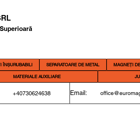
RL
 Superioară
 ÎNȘURUBABILI
SEPARATOARE DE METAL
MAGNEȚI DE
MATERIALE AUXILIARE
JU
Email:
office@euromag
+40730624638