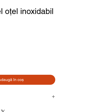
 oțel inoxidabil
Preț
Adaugă în coș
Șurub cu inel