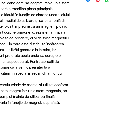
unci când doriți să adaptați rapid un sistem
Filet
, fără a modifica piesa principală.
ie făcută în funcție de dimensiunea filetului
Material
i, mediul de utilizare și sarcina reală din
e folosit împreună cu un magnet tip oală,
Clasă
t corp feromagnetic, rezistența finală a
iesa de prindere, ci și de forța magnetului,
Compatibilitate
modul în care este distribuită încărcarea.
ru utilizări generale la interior, iar
unt preferate acolo unde se dorește o
 un aspect curat. Pentru aplicații de
omandată verificarea atentă a
icitării, în special în regim dinamic, cu
.
esoriu tehnic de montaj și utilizat conform
ă este integrat într-un sistem magnetic, se
plet înainte de utilizarea finală,
ria în funcție de magnet, suprafață,