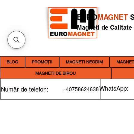
EURO
MAGNET
S
Magneți de Calitate
BLOG
PROMOȚII
MAGNETI NEODIM
MAGNEȚI
MAGNETI DE BIROU
WhatsApp:
Număr de telefon:
+40758624638