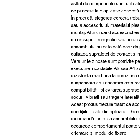
astfel de componente sunt utile at
de prindere la o aplicație concretă
În practică, alegerea corectă trebu
sau a accesoriului, materialul piese
montaj. Atunci când accesoriul est
cu un suport magnetic sau cu un al
ansamblului nu este dată doar de p
calitatea suprafeței de contact și 
Versiunile zincate sunt potrivite pent
execuțiile inoxidabile A2 sau A4 s
rezistență mai bună la coroziune și
suspendare sau ancorare este rec
compatibilității și evitarea suprasol
șocuri, vibrații sau tragere laterală
Acest produs trebuie tratat ca acc
condițiilor reale din aplicație. Dac
recomandă testarea ansamblului com
deoarece comportamentul poate va
orientare și modul de fixare.