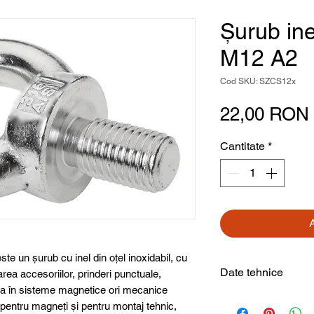
Șurub inel
M12 A2
Cod SKU: SZCS12x
22,00 RON
Cantitate
*
ste un șurub cu inel din oțel inoxidabil, cu
Date tehnice
rea accesoriilor, prinderi punctuale,
ea în sisteme magnetice ori mecanice
pentru magneți și pentru montaj tehnic,
Tip produs