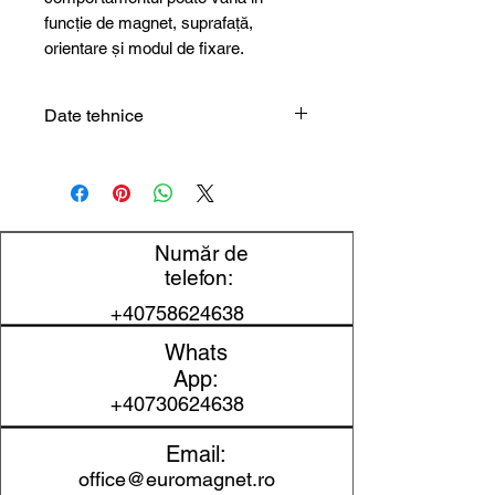
funcție de magnet, suprafață,
orientare și modul de fixare.
Date tehnice
Tip produs
Șurub cu
inel
Filet
M8
Număr de
telefon:
Material
oțel
+40758624638
inoxidabil
A2
Whats
App:
Clasă
A2
+40730624638
Compatibilitate
produse cu
Email:
filet interior
office@euromagnet.ro