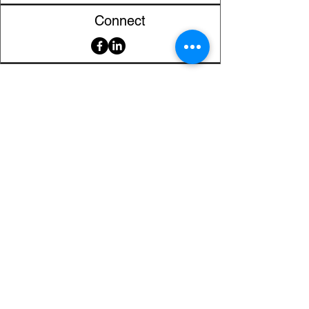
compatibil
Connect
Serviciu clienți
Contact
Returnarea produselor
Informații importante
Lexicon magnetic
Ajutor pentru cumpărături
FAQ (Întrebări frecvente)
Cont
Contul meu
Preferatele mele
Istoricul comenzilor