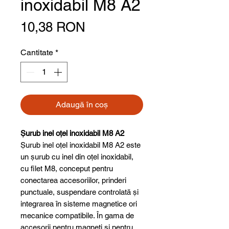
inoxidabil M8 A2
Preț
10,38 RON
Cantitate
*
Adaugă în coș
Șurub inel oțel inoxidabil M8 A2
Șurub inel oțel inoxidabil M8 A2 este
un șurub cu inel din oțel inoxidabil,
cu filet M8, conceput pentru
conectarea accesoriilor, prinderi
punctuale, suspendare controlată și
integrarea în sisteme magnetice ori
mecanice compatibile. În gama de
accesorii pentru magneți și pentru