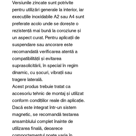
Versiunile zincate sunt potrivite
pentru utilizări generale la interior, iar
execuțiile inoxidabile A2 sau A4 sunt
preferate acolo unde se dorește o
rezistență mai bună la coroziune și
un aspect curat. Pentru aplicații de
suspendare sau ancorare este
recomandată verificarea atentă a
compatibilității și evitarea
suprasolicitării, în special în regim
dinamic, cu șocuri, vibrații sau
tragere laterală.
Acest produs trebuie tratat ca
accesoriu tehnic de montaj și utilizat
conform condițiilor reale din aplicație.
Dacă este integrat într-un sistem
magnetic, se recomandă testarea
ansamblului complet înainte de
utilizarea finală, deoarece
comportamentul poate varia în