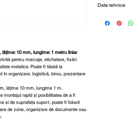
Date tehnice
Tip produs
Grosime
Lățime
lățime: 10 mm, lungime: 1 metru liniar
ivită pentru marcaje, etichetare, fixări
Lungime
afețe metalice. Poate fi tăiată la
t în organizare, logistică, birou, prezentare
Autoadeziv
mm, lățime 10 mm, lungime 1 m.
Aplicații uzuale
 montajul rapid și posibilitatea de a fi
e și de suprafața suport, poate fi folosit
rare de zone, organizare de documente sau
.