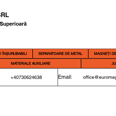
RL
 Superioară
 ÎNȘURUBABILI
SEPARATOARE DE METAL
MAGNEȚI DE
MATERIALE AUXILIARE
JU
Email:
office@euromag
+40730624638