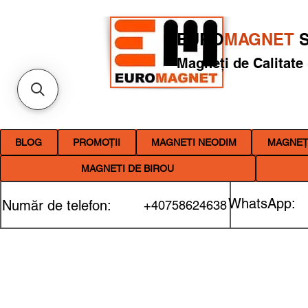
EURO
MAGNET
S
Magneți de Calitate
BLOG
PROMOȚII
MAGNETI NEODIM
MAGNEȚI
MAGNETI DE BIROU
WhatsApp:
Număr de telefon:
+40758624638