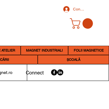
Conectează-te
 ATELIER
MAGNET INDUSTRIALI
FOLII MAGNETICE
CĂRII
ȘCOALĂ
net.ro
Connect