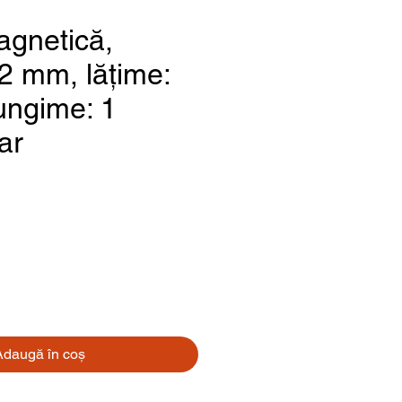
gnetică,
2 mm, lățime:
ungime: 1
ar
Preț
Adaugă în coș