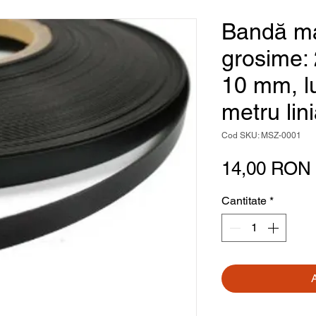
Bandă ma
grosime: 
10 mm, l
metru lini
Cod SKU: MSZ-0001
14,00 RON
Cantitate
*