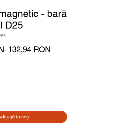
magnetic - bară
ol D25
400
Preț normal
Preț redus
N 
132,94 RON
Adaugă în coș