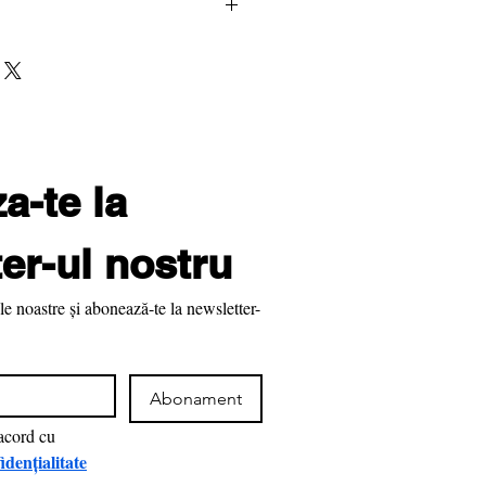
Bară magnetică de
control
D25
Tub inox
-te la 
Colectare și verificare
er-ul nostru
particule
le noastre și abonează-te la newsletter-
Abonament
Am citit şi sunt de acord cu 
idențialitate