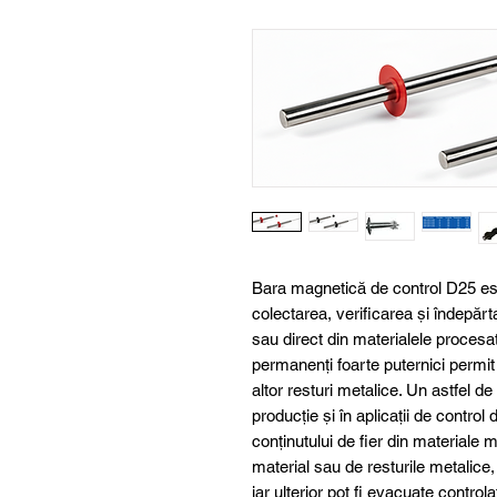
Bara magnetică de control D25 est
colectarea, verificarea și îndepărt
sau direct din materialele procesate
permanenți foarte puternici permit c
altor resturi metalice. Un astfel de
producție și în aplicații de contro
conținutului de fier din materiale m
material sau de resturile metalice,
iar ulterior pot fi evacuate control