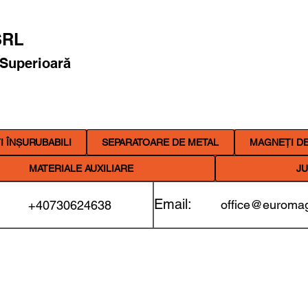
RL
 Superioară
 ÎNȘURUBABILI
SEPARATOARE DE METAL
MAGNEȚI DE
MATERIALE AUXILIARE
JU
Email:
office@euromag
+40730624638