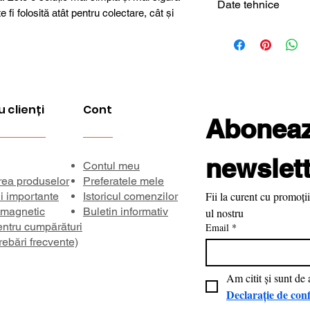
Date tehnice
e fi folosită atât pentru colectare, cât și
Tip produs
Model
u clienți
Cont
Carcasă
Aboneaza
Utilizare
newslett
Contul meu
rea produselor
Preferatele mele
Fii la curent cu promoții
ii importante
Istoricul comenzilor
 magnetic
Buletin informativ
ul nostru
entru cumpărături
Email
*
rebări frecvente)
Declarație de conf