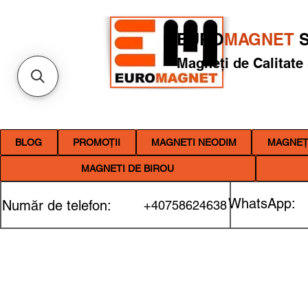
EURO
MAGNET
S
Magneți de Calitate
BLOG
PROMOȚII
MAGNETI NEODIM
MAGNEȚI
MAGNETI DE BIROU
WhatsApp:
Număr de telefon:
+40758624638