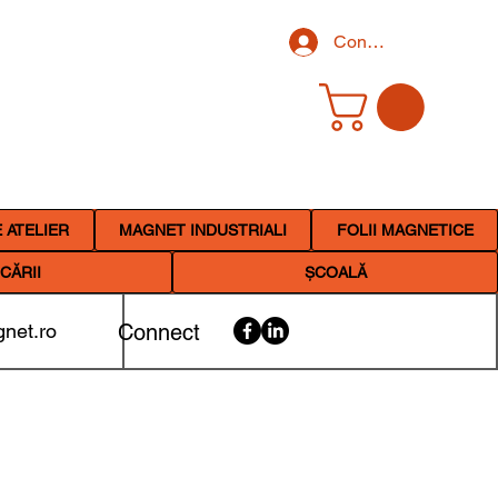
Conectează-te
 ATELIER
MAGNET INDUSTRIALI
FOLII MAGNETICE
CĂRII
ȘCOALĂ
net.ro
Connect