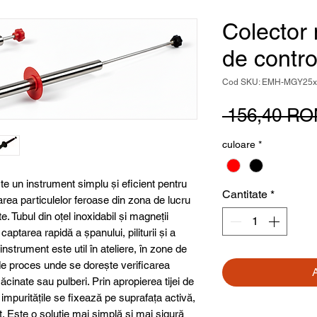
Colector 
de contr
Cod SKU: EMH-MGY25x
 156,40 RO
culoare
*
e un instrument simplu și eficient pentru
Cantitate
*
area particulelor feroase din zona de lucru
. Tubul din oțel inoxidabil și magneții
aptarea rapidă a șpanului, piliturii și a
 instrument este util în ateliere, în zone de
l de proces unde se dorește verificarea
ăcinate sau pulberi. Prin apropierea tijei de
 impuritățile se fixează pe suprafața activă,
at. Este o soluție mai simplă și mai sigură