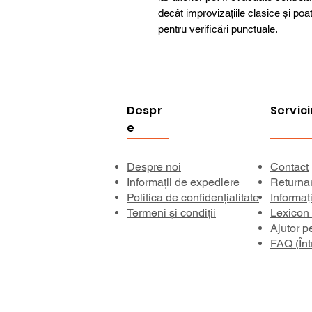
decât improvizațiile clasice și poat
pentru verificări punctuale.
Despr
Servici
e
Despre noi
Contact
Informații de expediere
Returna
Politica de confidențialitate
Informaț
Termeni și condiții
Lexicon
Ajutor p
FAQ (Înt