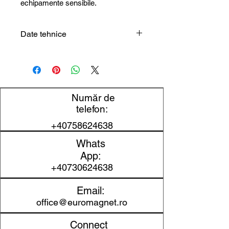
echipamente sensibile.
Date tehnice
Tip
Bilă de oțel
produs
Diametru
12,7 mm
Număr de
telefon:
Cantitate
4 buc.
+40758624638
Utilizare
experimente și
Whats
aplicații tehnice
App:
+40730624638
Email:
office@euromagnet.ro
Connect