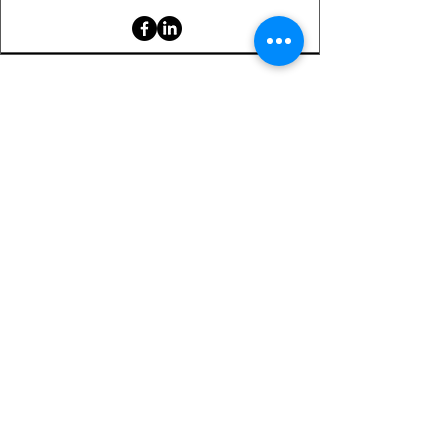
Serviciu clienți
Contact
Returnarea produselor
Informații importante
Lexicon magnetic
Ajutor pentru cumpărături
FAQ (Întrebări frecvente)
Cont
Contul meu
Preferatele mele
Istoricul comenzilor
Buletin informativ