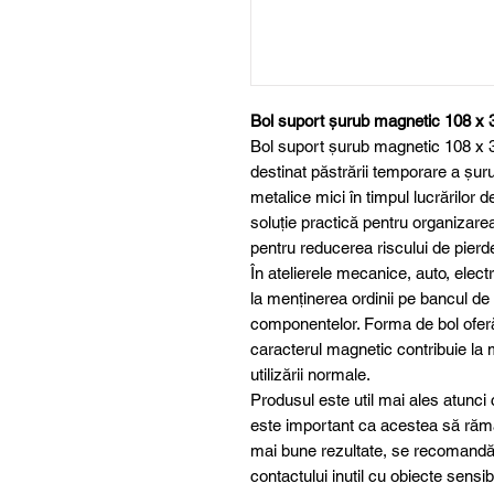
Bol suport șurub magnetic 108 x
Bol suport șurub magnetic 108 x 3
destinat păstrării temporare a șurubu
metalice mici în timpul lucrărilor 
soluție practică pentru organizare
pentru reducerea riscului de pierder
În atelierele mecanice, auto, elect
la menținerea ordinii pe bancul d
componentelor. Forma de bol oferă 
caracterul magnetic contribuie la m
utilizării normale.
Produsul este util mai ales atunci
este important ca acestea să rămâ
mai bune rezultate, se recomandă u
contactului inutil cu obiecte sens