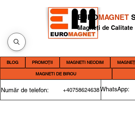
EURO
MAGNET
S
Magneți de Calitate
BLOG
PROMOȚII
MAGNETI NEODIM
MAGNEȚI
MAGNETI DE BIROU
WhatsApp:
Număr de telefon:
+40758624638