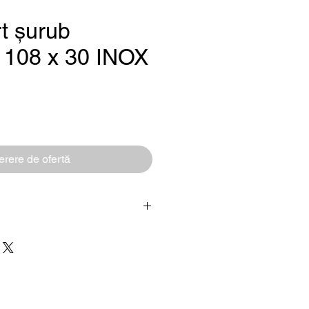
t șurub
 108 x 30 INOX
Preț
rere de ofertă
Șurub
oțel inoxidabil
montaj și fixare