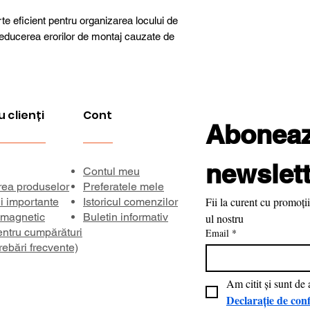
te eficient pentru organizarea locului de
educerea erorilor de montaj cauzate de
u clienți
Cont
Aboneaza
newslett
Contul meu
rea produselor
Preferatele mele
Fii la curent cu promoții
ii importante
Istoricul comenzilor
 magnetic
Buletin informativ
ul nostru
entru cumpărături
Email
*
rebări frecvente)
Declarație de conf