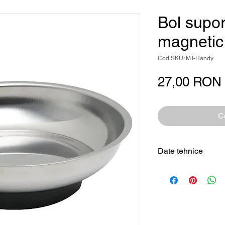
Bol supor
magnetic
Cod SKU: MT-Handy
27,00 RON
Ce
Date tehnice
Tip produs
Material
Utilizare