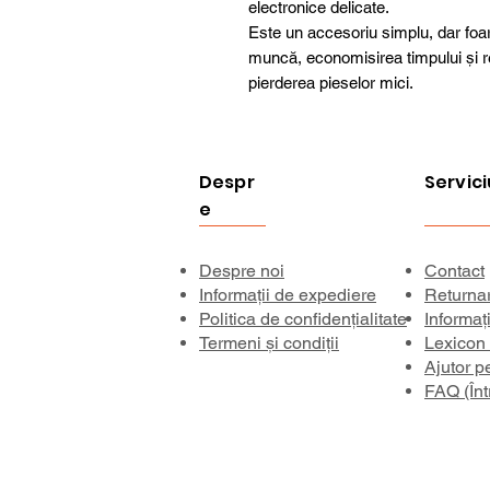
electronice delicate.
Este un accesoriu simplu, dar foar
muncă, economisirea timpului și r
pierderea pieselor mici.
Despr
Servici
e
Despre noi
Contact
Informații de expediere
Returna
Politica de confidențialitate
Informaț
Termeni și condiții
Lexicon
Ajutor p
FAQ (Înt