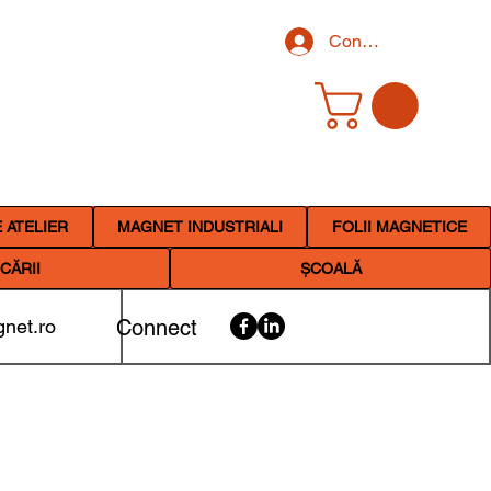
Conectează-te
 ATELIER
MAGNET INDUSTRIALI
FOLII MAGNETICE
CĂRII
ȘCOALĂ
net.ro
Connect