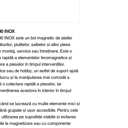
 30 INOX
0 INOX este un bol magnetic de atelier
rilor, piulițelor, şaibelor și altor piese
de montaj, service sau întreținere. Este o
a rapidă a elementelor feromagnetice și
e a pieselor în timpul intervențiilor.
rice sau de hobby, un astfel de suport ajută
e lucru și la manipularea mai comodă a
o colectare rapidă a pieselor, iar
enținerea acestora în interior în timpul
 când se lucrează cu multe elemente mici și
nă grupate și ușor accesibile. Pentru cele
tilizarea pe suprafețe stabile și evitarea
ibile la magnetizare sau cu componente