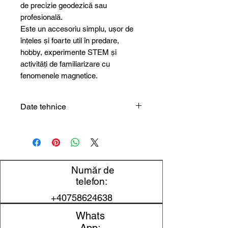
de precizie geodezică sau
profesională.
Este un accesoriu simplu, ușor de
înțeles și foarte util în predare,
hobby, experimente STEM și
activități de familiarizare cu
fenomenele magnetice.
Date tehnice
Tip produs
Busolă
Dimensiune
6 cm
Număr de
Utilizare
orientare și
telefon:
demonstrații
+40758624638
magnetice
Whats