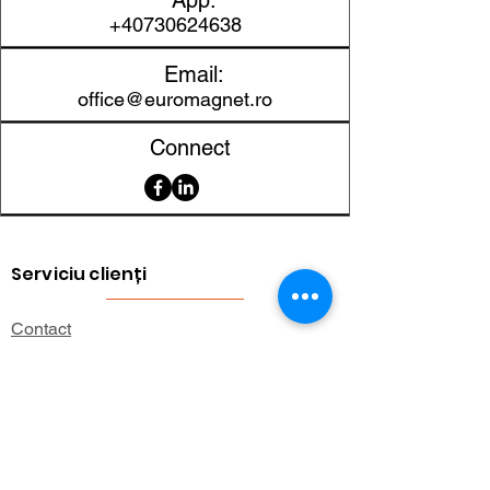
App:
+40730624638
Email:
office@euromagnet.ro
Connect
Serviciu clienți
Contact
Returnarea produselor
Informații importante
Lexicon magnetic
Ajutor pentru cumpărături
FAQ (Întrebări frecvente)
Cont