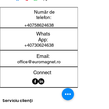
Diametru
34 mm
Număr de
exterior
telefon:
+40758624638
Diametru
14 mm
interior
Whats
App:
Înălțime
12 mm
+40730624638
Material
NdFeB
Email:
office@euromagnet.ro
Clasa
N35
magnetică
Connect
Protecție
Ni-Cu-Ni
suprafață
Toleranță
±0,1 mm
Serviciu clienți
dimensională