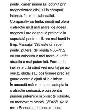
pentru dimensiunea lui, obținut prin
magnetizarea aliajului în câmpuri
intense, în timpul fabricației.
Comparativ cu ferita, neodimul oferă
o atracție mult mai mare; de aceea
magnetul are de regulă protecție la
suprafață pentru utilizare mai bună în
timp. Marcajul N35 este un reper
pentru putere (de regulă N35–N52);
cu cât valoarea e mai mare, cu atât
atracția e mai puternică. Forma de
inel este utilă când vrei montaj pe ax/
șurub, ghidaj sau poziționare precisă;
gaura centrală ajută și la aliniere.
În această mărime te poți aștepta la
o atracție serioasă; e bun pentru
prinderi puternice și proiecte robuste,
cu manevrare atentă. (Ø34/Ø14×12
mm) Prinderea depinde mult de