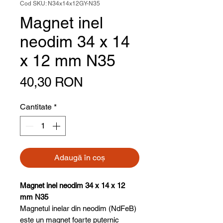
Cod SKU: N34x14x12GY-N35
Magnet inel
neodim 34 x 14
x 12 mm N35
Preț
40,30 RON
Cantitate
*
Adaugă în coș
Magnet inel neodim 34 x 14 x 12
mm N35
Magnetul inelar din neodim (NdFeB)
este un magnet foarte puternic