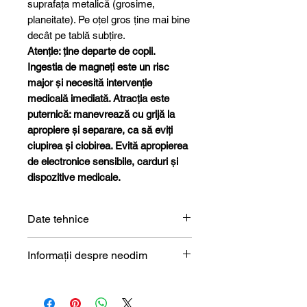
suprafața metalică (grosime,
planeitate). Pe oțel gros ține mai bine
decât pe tablă subțire.
Atenție: ține departe de copii.
Ingestia de magneți este un risc
major și necesită intervenție
medicală imediată. Atracția este
puternică: manevrează cu grijă la
apropiere și separare, ca să eviți
ciupirea și ciobirea. Evită apropierea
de electronice sensibile, carduri și
dispozitive medicale.
Date tehnice
Formă
Inel
Informații despre neodim
Magneți de neodim (NdFeB) –
Dimensiune
34 x 14 x
prezentare tehnică
12 mm