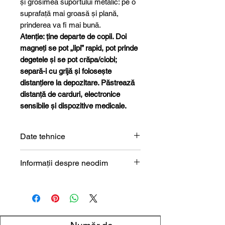
și grosimea suportului metalic: pe o
suprafață mai groasă și plană,
prinderea va fi mai bună.
Atenție: ține departe de copii. Doi
magneți se pot „lipi” rapid, pot prinde
degetele și se pot crăpa/ciobi;
separă-i cu grijă și folosește
distanțiere la depozitare. Păstrează
distanță de carduri, electronice
sensibile și dispozitive medicale.
Date tehnice
Formă
Disc
Informații despre neodim
Magneți de neodim (NdFeB) –
Dimensiune
1,5 x 0,5
prezentare tehnică
mm
Diametru
1,5 mm