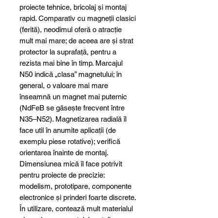
proiecte tehnice, bricolaj și montaj
rapid. Comparativ cu magneții clasici
(ferită), neodimul oferă o atracție
mult mai mare; de aceea are și strat
protector la suprafață, pentru a
rezista mai bine în timp. Marcajul
N50 indică „clasa” magnetului; în
general, o valoare mai mare
înseamnă un magnet mai puternic
(NdFeB se găsește frecvent între
N35–N52). Magnetizarea radială îl
face util în anumite aplicații (de
exemplu piese rotative); verifică
orientarea înainte de montaj.
Dimensiunea mică îl face potrivit
pentru proiecte de precizie:
modelism, prototipare, componente
electronice și prinderi foarte discrete.
În utilizare, contează mult materialul