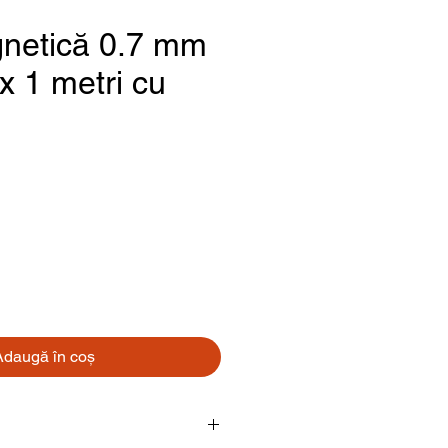
netică 0.7 mm
x 1 metri cu
reț
Adaugă în coș