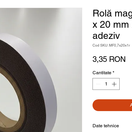
Rolă mag
x 20 mm 
adeziv
Cod SKU: MF0,7x20x1r
P
3,35 RON
Cantitate
*
Date tehnice