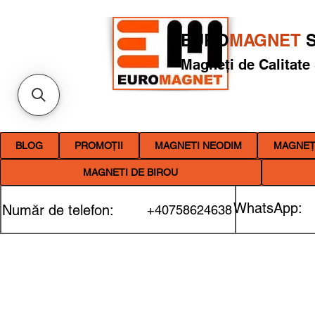
EURO
MAGNET
S
Magneți de Calitate
BLOG
PROMOȚII
MAGNETI NEODIM
MAGNEȚI
MAGNETI DE BIROU
WhatsApp:
Număr de telefon:
+40758624638