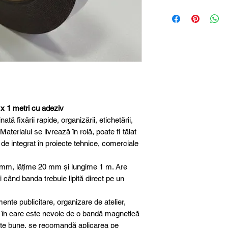
Tip produs
Grosime
Lățime
Lungime
Autoadeziv
 1 metri cu adeziv
tă fixării rapide, organizării, etichetării,
Aplicații uzuale
aterialul se livrează în rolă, poate fi tăiat
de integrat în proiecte tehnice, comerciale
 mm, lățime 20 mm și lungime 1 m. Are
i când banda trebuie lipită direct pe un
ente publicitare, organizare de atelier,
ații în care este nevoie de o bandă magnetică
tate bune, se recomandă aplicarea pe