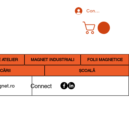
Conectează-te
 ATELIER
MAGNET INDUSTRIALI
FOLII MAGNETICE
CĂRII
ȘCOALĂ
net.ro
Connect