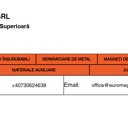
RL
 Superioară
 ÎNȘURUBABILI
SEPARATOARE DE METAL
MAGNEȚI DE
MATERIALE AUXILIARE
JU
Email:
office@euromag
+40730624638