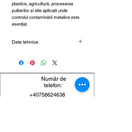
plastice, agricultură, procesarea
pulberilor și alte aplicații unde
controlul contaminării metalice este
esențial.
Date tehnice
Parametru
Specificație
Denumirea
Separator de bară
magnetică pentru
Număr de
îndepărtarea
telefon:
impurităților
+40758624638
feromagnetice
Whats
Număr tip
EMH/BRM/16x150
App:
+40730624638
Clasificare
Separator de bară
magnetică –