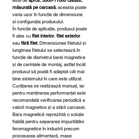
este de
aprox. 5000-11000 Gauss,
măsurată pe carcasă
; aceasta poate
varia ușor în funcție de dimensiune
și configurația produsului.
În funcție de aplicație, produsul poate
fi ales cu
filet interior
,
filet exterior
sau
fără filet
. Dimensiunea filetului și
lungimea filetului se selectează în
funcție de diametrul barei magnetice
și de cerințele de montaj, astfel încât
produsul să poată fi adaptat cât mai
bine sistemului în care este utilizat.
Curățarea se realizează manual, iar
pentru menținerea performanței este
recomandată verificarea periodică a
valorii magnetice și a stării carcasei.
Bara magnetică reprezintă o soluție
fiabilă pentru separarea impurităților
feromagnetice în industrii precum
procesarea alimentară, mase