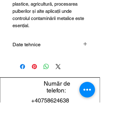
plastice, agricultură, procesarea
pulberilor și alte aplicații unde
controlul contaminării metalice este
esențial.
Date tehnice
Parametru
Specificație
Denumirea
Separator de bară
magnetică pentru
Număr de
îndepărtarea
telefon:
impurităților
+40758624638
feromagnetice
Whats
Număr tip
EMH/BRM/25x100
App:
+40730624638
Clasificare
Separator de bară
magnetică –