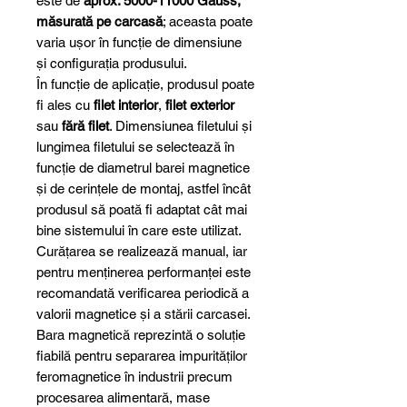
este de
aprox. 5000-11000 Gauss,
măsurată pe carcasă
; aceasta poate
varia ușor în funcție de dimensiune
și configurația produsului.
În funcție de aplicație, produsul poate
fi ales cu
filet interior
,
filet exterior
sau
fără filet
. Dimensiunea filetului și
lungimea filetului se selectează în
funcție de diametrul barei magnetice
și de cerințele de montaj, astfel încât
produsul să poată fi adaptat cât mai
bine sistemului în care este utilizat.
Curățarea se realizează manual, iar
pentru menținerea performanței este
recomandată verificarea periodică a
valorii magnetice și a stării carcasei.
Bara magnetică reprezintă o soluție
fiabilă pentru separarea impurităților
feromagnetice în industrii precum
procesarea alimentară, mase