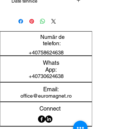
Date tehnice
Tip produs
Jucărie / set
educativ
Temă
Știință /
Număr de
experimente /
telefon:
activitate
+40758624638
creativă
Whats
Utilizare
Acasă, școală,
App:
recomandată
cadou
+40730624638
educativ
Email:
Colecție
office@euromagnet.ro
Jucării, Jocuri
cu tablă
Connect
magnetică,
Jucării
științifice