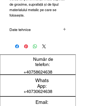
de grosime, suprafață și de tipul
materialului metalic pe care se
folosește.
Date tehnice
Tip produs
Folie
magnetică
Dimensiune
610 mm x 30 m
Număr de
/ format
telefon:
+40758624638
Grosime
0,4 mm
Whats
Lățime
610 mm
App:
+40730624638
Lungime
30 m
Email:
Suprafață /
Autoadezivă