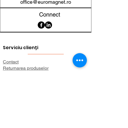
office@euromagnet.ro
finisaj
Connect
Autoadeziv
Da
Aplicații
Etichete,
uzuale
semnalizare,
print,
Serviciu clienți
organizare,
hobby / DIY
Contact
Returnarea produselor
Informații importante
Lexicon magnetic
Ajutor pentru cumpărături
FAQ (Întrebări frecvente)
Cont
Contul meu
Preferatele mele