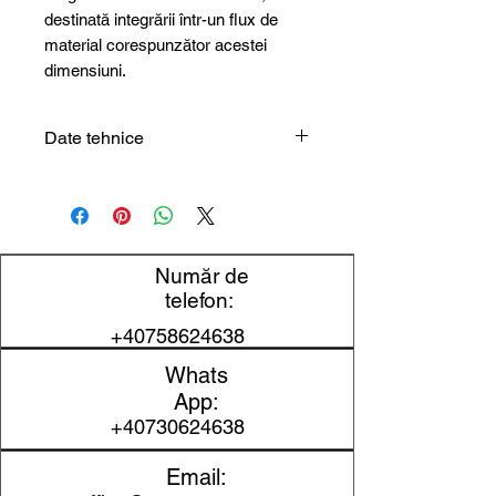
destinată integrării într-un flux de
material corespunzător acestei
dimensiuni.
Date tehnice
Tip produs
Grilă
magnetică în
carcasă
Număr de
Dimensiune
200 x 200 mm
telefon:
+40758624638
Utilizare
Separarea
impurităților
Whats
feromagnetice
App:
din materiale
+40730624638
vrac cu
Email:
curgere liberă