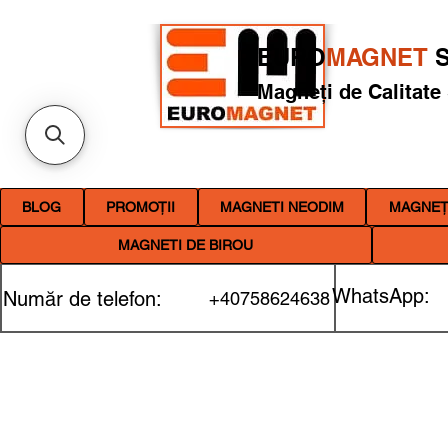
EURO
MAGNET
S
Magneți de Calitate
BLOG
PROMOȚII
MAGNETI NEODIM
MAGNEȚI
MAGNETI DE BIROU
WhatsApp:
Număr de telefon:
+40758624638