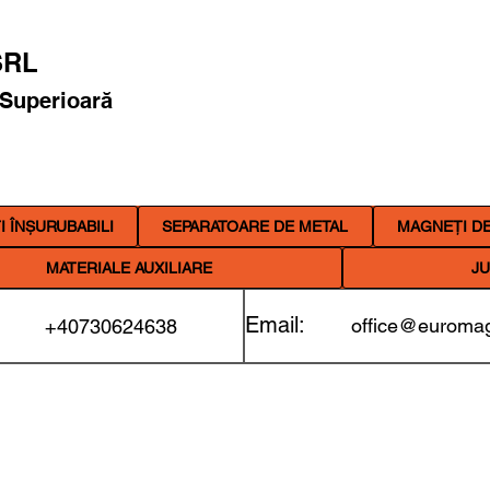
RL
 Superioară
 ÎNȘURUBABILI
SEPARATOARE DE METAL
MAGNEȚI DE
MATERIALE AUXILIARE
JU
Email:
office@euromag
+40730624638