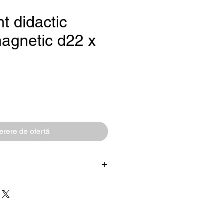
t didactic
magnetic d22 x
Preț
rere de ofertă
Magnet / set magnetic
Cilindru