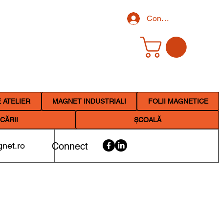
Conectează-te
 ATELIER
MAGNET INDUSTRIALI
FOLII MAGNETICE
CĂRII
ȘCOALĂ
net.ro
Connect