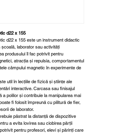
Dimensiune
Material
etic d22 x 155
tic d22 x 155 este un instrument didactic
Utilizare recoma
 școală, laborator sau activități
 produsului îl fac potrivit pentru
gnetici, atracția și repulsia, comportamentul
Domeniu
ctele câmpului magnetic în experimente de
util în lecțiile de fizică și științe ale
entări interactive. Carcasa sau finisajul
dă a polilor și contribuie la manipularea mai
ate fi folosit împreună cu pilitură de fier,
orii de laborator.
trebuie păstrat la distanță de dispozitive
ntru a evita lovirea sau ciobirea părții
trivit pentru profesori, elevi și părinți care