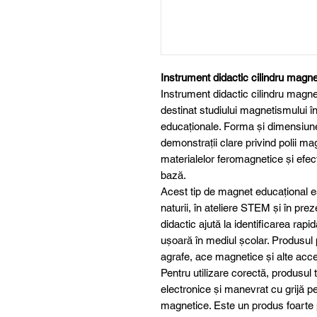
Instrument didactic cilindru magn
Instrument didactic cilindru magne
destinat studiului magnetismului în
educaționale. Forma și dimensiunea
demonstrații clare privind polii ma
materialelor feromagnetice și efe
bază.
Acest tip de magnet educațional este 
naturii, în ateliere STEM și în prez
didactic ajută la identificarea rapi
ușoară în mediul școlar. Produsul po
agrafe, ace magnetice și alte acces
Pentru utilizare corectă, produsul 
electronice și manevrat cu grijă pe
magnetice. Este un produs foarte po