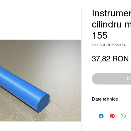
Instrumen
cilindru 
155
Cod SKU: ISK22x164
37,82 RON
Ce
Date tehnice
Tip produs
Formă