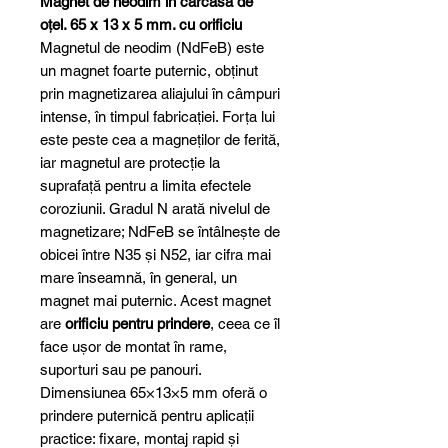
Magnet de neodim în carcasă de
oțel. 65 x 13 x 5 mm. cu orificiu
Magnetul de neodim (NdFeB) este
un magnet foarte puternic, obținut
prin magnetizarea aliajului în câmpuri
intense, în timpul fabricației. Forța lui
este peste cea a magneților de ferită,
iar magnetul are protecție la
suprafață pentru a limita efectele
coroziunii. Gradul N arată nivelul de
magnetizare; NdFeB se întâlnește de
obicei între N35 și N52, iar cifra mai
mare înseamnă, în general, un
magnet mai puternic. Acest magnet
are
orificiu pentru prindere
, ceea ce îl
face ușor de montat în rame,
suporturi sau pe panouri.
Dimensiunea 65×13×5 mm oferă o
prindere puternică pentru aplicații
practice: fixare, montaj rapid și