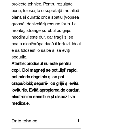
proiecte tehnice. Pentru rezultate
bune, folosește o suprafață metalică
plană și curată; orice spațiu (vopsea
groasă, denivelări) reduce forța. La
montaj, strânge șurubul cu grijă:
neodimul este dur, dar fragil și se
poate ciobi/crăpa dacă îl forțezi. Ideal
e să folosești o șaibă și să eviți
șocurile.
Atenție: produsul nu este pentru
copii. Doi magneți se pot „lipi” rapid,
pot prinde degetele și se pot
crăpa/ciobi; separă-i cu grijă și evită
loviturile. Evită apropierea de carduri,
electronice sensibile și dispozitive
medicale.
Date tehnice