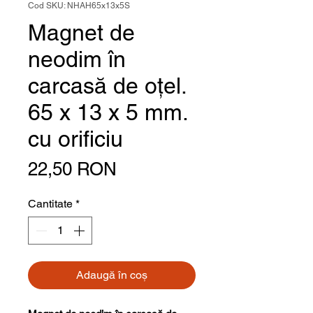
Cod SKU: NHAH65x13x5S
Magnet de
neodim în
carcasă de oțel.
65 x 13 x 5 mm.
cu orificiu
Preț
22,50 RON
Cantitate
*
Adaugă în coș