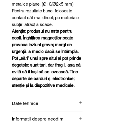
metalice plane. (Ø10/Ø2×5 mm)
Pentru rezultate bune, folosește
contact cât mai direct; pe materiale
subțiri atracția scade.
Atenție: produsul nu este pentru
copii. Înghițirea magneților poate
provoca leziuni grave; mergi de
urgență la medic dacă se întâmplă.
Pot „sări” unul spre altul și pot prinde
degetele; sunt tari, dar fragili, așa că
evită să îi lași să se lovească. Ține
departe de carduri și electronice;
atenție și la dispozitive medicale.
Date tehnice
Formă
Inel
Informații despre neodim
Magneți de neodim (NdFeB) –
Dimensiune
10 x 2 x 5