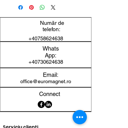
prezentare tehnică
mm
Diametru
10 mm
Număr de
exterior
telefon:
+40758624638
Diametru interior
2 mm
Whats
Înălțime
5 mm
App:
+40730624638
Material
NdFeB
Email:
Clasa
N35
office@euromagnet.ro
magnetică
Connect
Protecție
Ni-Cu-Ni
suprafață
Toleranță
±0,1 mm
dimensională
Serviciu clienți