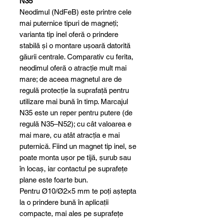
N35
Neodimul (NdFeB) este printre cele
mai puternice tipuri de magneți;
varianta tip inel oferă o prindere
stabilă și o montare ușoară datorită
găurii centrale. Comparativ cu ferita,
neodimul oferă o atracție mult mai
mare; de aceea magnetul are de
regulă protecție la suprafață pentru
utilizare mai bună în timp. Marcajul
N35 este un reper pentru putere (de
regulă N35–N52); cu cât valoarea e
mai mare, cu atât atracția e mai
puternică. Fiind un magnet tip inel, se
poate monta ușor pe tijă, șurub sau
în locaș, iar contactul pe suprafețe
plane este foarte bun.
Pentru Ø10/Ø2×5 mm te poți aștepta
la o prindere bună în aplicații
compacte, mai ales pe suprafețe