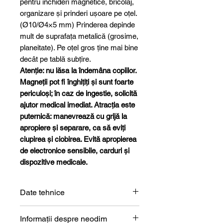
pentru închideri magnetice, bricolaj,
organizare și prinderi ușoare pe oțel.
(Ø10/Ø4×5 mm) Prinderea depinde
mult de suprafața metalică (grosime,
planeitate). Pe oțel gros ține mai bine
decât pe tablă subțire.
Atenție: nu lăsa la îndemâna copiilor.
Magneții pot fi înghițiți și sunt foarte
periculoși; în caz de ingestie, solicită
ajutor medical imediat. Atracția este
puternică: manevrează cu grijă la
apropiere și separare, ca să eviți
ciupirea și ciobirea. Evită apropierea
de electronice sensibile, carduri și
dispozitive medicale.
Date tehnice
Formă
Inel
Informații despre neodim