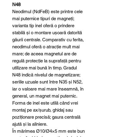
N48
Neodimul (NdFeB) este printre cele
mai puternice tipuri de magneți;
varianta tip inel oferă o prindere
stabilă și o montare ușoară datorită
găurii centrale. Comparativ cu ferita,
neodimul oferă o atracție mult mai
mare; de aceea magnetul are de
regulă protecție la suprafață pentru
utilizare mai bună în timp. Gradul
N48 indică nivelul de magnetizare;
seriile uzuale sunt între N35 și N52,
iar o valoare mai mare înseamnă, în
general, un magnet mai puternic.
Forma de inel este utilă când vrei
montaj pe ax/șurub, ghidaj sau
poziționare precisă; gaura centrală
ajută și la aliniere.
În mărimea Ø10/Ø4×5 mm este bun