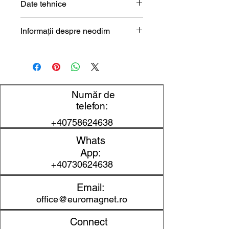
Date tehnice
Formă
Inel
Informații despre neodim
Magneți de neodim (NdFeB) –
Dimensiune
10 x 5 x 5 mm
prezentare tehnică
Diametru
10 mm
exterior
Număr de
telefon:
Diametru
5 mm
+40758624638
interior
Whats
Înălțime
5 mm
App:
+40730624638
Material
NdFeB
Email:
Clasa
N48
office@euromagnet.ro
magnetică
Connect
Protecție
Ni-Cu-Ni