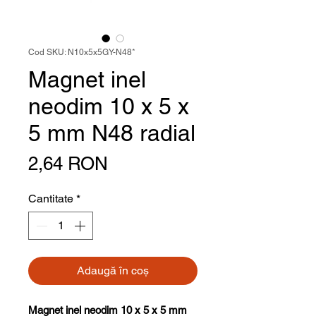
Cod SKU: N10x5x5GY-N48*
Magnet inel
neodim 10 x 5 x
5 mm N48 radial
Preț
2,64 RON
Cantitate
*
Adaugă în coș
Magnet inel neodim 10 x 5 x 5 mm