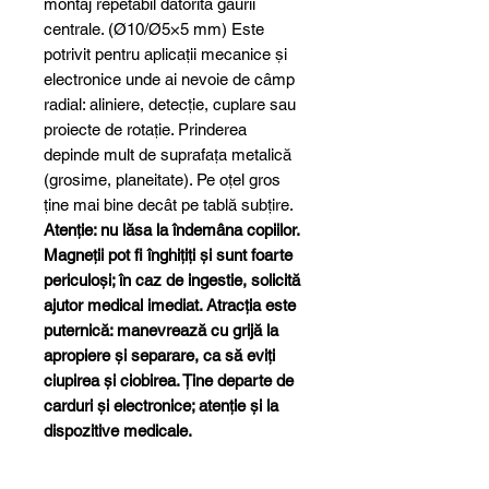
montaj repetabil datorită găurii
centrale. (Ø10/Ø5×5 mm) Este
potrivit pentru aplicații mecanice și
electronice unde ai nevoie de câmp
radial: aliniere, detecție, cuplare sau
proiecte de rotație. Prinderea
depinde mult de suprafața metalică
(grosime, planeitate). Pe oțel gros
ține mai bine decât pe tablă subțire.
Atenție: nu lăsa la îndemâna copiilor.
Magneții pot fi înghițiți și sunt foarte
periculoși; în caz de ingestie, solicită
ajutor medical imediat. Atracția este
puternică: manevrează cu grijă la
apropiere și separare, ca să eviți
ciupirea și ciobirea. Ține departe de
carduri și electronice; atenție și la
dispozitive medicale.