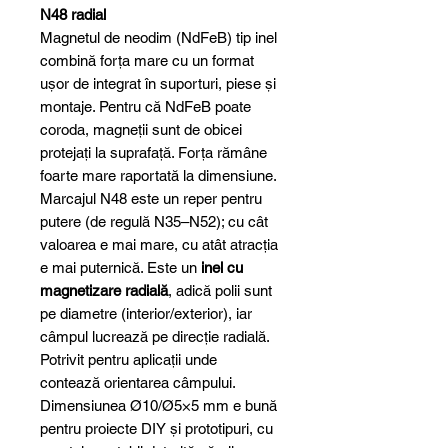
N48 radial
Magnetul de neodim (NdFeB) tip inel
combină forța mare cu un format
ușor de integrat în suporturi, piese și
montaje. Pentru că NdFeB poate
coroda, magneții sunt de obicei
protejați la suprafață. Forța rămâne
foarte mare raportată la dimensiune.
Marcajul N48 este un reper pentru
putere (de regulă N35–N52); cu cât
valoarea e mai mare, cu atât atracția
e mai puternică. Este un
inel cu
magnetizare radială
, adică polii sunt
pe diametre (interior/exterior), iar
câmpul lucrează pe direcție radială.
Potrivit pentru aplicații unde
contează orientarea câmpului.
Dimensiunea Ø10/Ø5×5 mm e bună
pentru proiecte DIY și prototipuri, cu