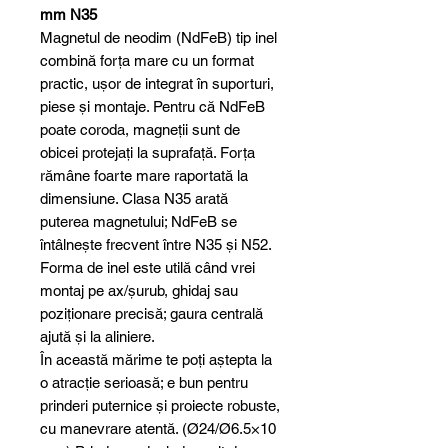
mm N35
Magnetul de neodim (NdFeB) tip inel
combină forța mare cu un format
practic, ușor de integrat în suporturi,
piese și montaje. Pentru că NdFeB
poate coroda, magneții sunt de
obicei protejați la suprafață. Forța
rămâne foarte mare raportată la
dimensiune. Clasa N35 arată
puterea magnetului; NdFeB se
întâlnește frecvent între N35 și N52.
Forma de inel este utilă când vrei
montaj pe ax/șurub, ghidaj sau
poziționare precisă; gaura centrală
ajută și la aliniere.
În această mărime te poți aștepta la
o atracție serioasă; e bun pentru
prinderi puternice și proiecte robuste,
cu manevrare atentă. (Ø24/Ø6.5×10