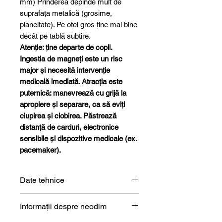
mm) Prinderea depinde mult de
suprafața metalică (grosime,
planeitate). Pe oțel gros ține mai bine
decât pe tablă subțire.
Atenție: ține departe de copii.
Ingestia de magneți este un risc
major și necesită intervenție
medicală imediată. Atracția este
puternică: manevrează cu grijă la
apropiere și separare, ca să eviți
ciupirea și ciobirea. Păstrează
distanță de carduri, electronice
sensibile și dispozitive medicale (ex.
pacemaker).
Date tehnice
Formă
Inel
Informații despre neodim