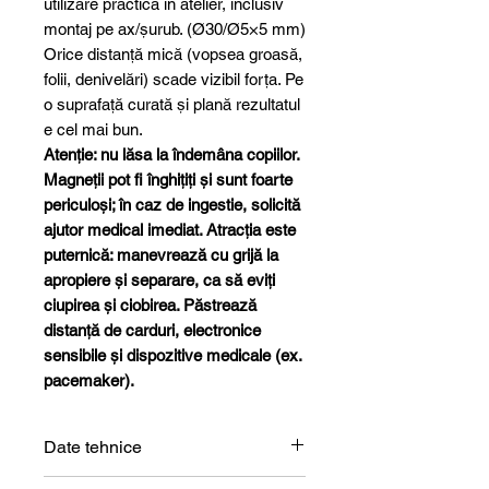
utilizare practică în atelier, inclusiv
montaj pe ax/șurub. (Ø30/Ø5×5 mm)
Orice distanță mică (vopsea groasă,
folii, denivelări) scade vizibil forța. Pe
o suprafață curată și plană rezultatul
e cel mai bun.
Atenție: nu lăsa la îndemâna copiilor.
Magneții pot fi înghițiți și sunt foarte
periculoși; în caz de ingestie, solicită
ajutor medical imediat. Atracția este
puternică: manevrează cu grijă la
apropiere și separare, ca să eviți
ciupirea și ciobirea. Păstrează
distanță de carduri, electronice
sensibile și dispozitive medicale (ex.
pacemaker).
Date tehnice