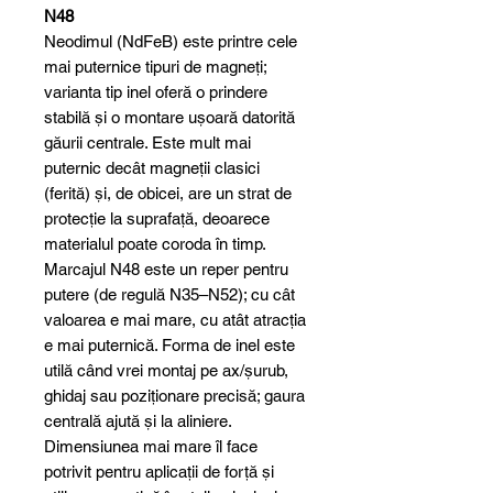
N48
Neodimul (NdFeB) este printre cele
mai puternice tipuri de magneți;
varianta tip inel oferă o prindere
stabilă și o montare ușoară datorită
găurii centrale. Este mult mai
puternic decât magneții clasici
(ferită) și, de obicei, are un strat de
protecție la suprafață, deoarece
materialul poate coroda în timp.
Marcajul N48 este un reper pentru
putere (de regulă N35–N52); cu cât
valoarea e mai mare, cu atât atracția
e mai puternică. Forma de inel este
utilă când vrei montaj pe ax/șurub,
ghidaj sau poziționare precisă; gaura
centrală ajută și la aliniere.
Dimensiunea mai mare îl face
potrivit pentru aplicații de forță și