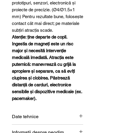
prototipuri, senzori, electronică și
proiecte de precizie. (Ø4/Ø1.5×1
mm) Pentru rezultate bune, folosește
contact cât mai direct; pe materiale
subțiri atracția scade.
Atenție: ține departe de copii.
Ingestia de magneți este un risc
major și necesită intervenție
medicală imediată. Atracția este
puternică: manevrează cu grijă la
apropiere și separare, ca să eviți
ciupirea și ciobirea. Păstrează
distanță de carduri, electronice
sensibile și dispozitive medicale (ex.
pacemaker).
Date tehnice
Formă
Inel
Informații despre neodim