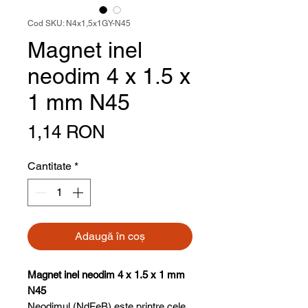
Cod SKU: N4x1,5x1GY-N45
Magnet inel
neodim 4 x 1.5 x
1 mm N45
Preț
1,14 RON
Cantitate
*
Adaugă în coș
Magnet inel neodim 4 x 1.5 x 1 mm
N45
Neodimul (NdFeB) este printre cele