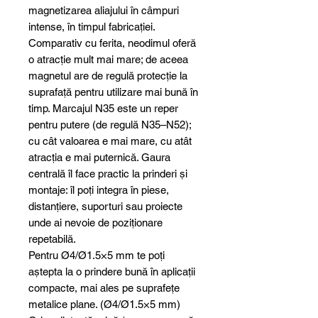
magnetizarea aliajului în câmpuri
intense, în timpul fabricației.
Comparativ cu ferita, neodimul oferă
o atracție mult mai mare; de aceea
magnetul are de regulă protecție la
suprafață pentru utilizare mai bună în
timp. Marcajul N35 este un reper
pentru putere (de regulă N35–N52);
cu cât valoarea e mai mare, cu atât
atracția e mai puternică. Gaura
centrală îl face practic la prinderi și
montaje: îl poți integra în piese,
distanțiere, suporturi sau proiecte
unde ai nevoie de poziționare
repetabilă.
Pentru Ø4/Ø1.5×5 mm te poți
aștepta la o prindere bună în aplicații
compacte, mai ales pe suprafețe
metalice plane. (Ø4/Ø1.5×5 mm)