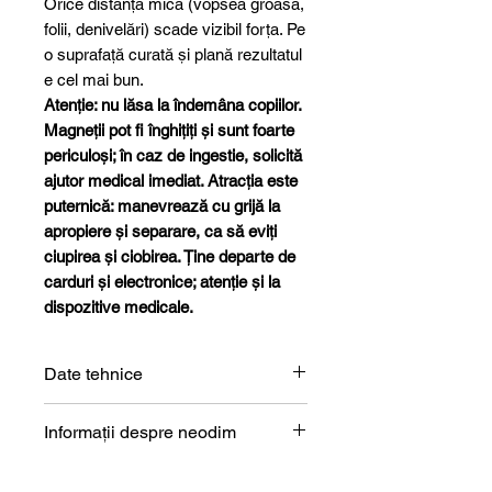
Orice distanță mică (vopsea groasă,
folii, denivelări) scade vizibil forța. Pe
o suprafață curată și plană rezultatul
e cel mai bun.
Atenție: nu lăsa la îndemâna copiilor.
Magneții pot fi înghițiți și sunt foarte
periculoși; în caz de ingestie, solicită
ajutor medical imediat. Atracția este
puternică: manevrează cu grijă la
apropiere și separare, ca să eviți
ciupirea și ciobirea. Ține departe de
carduri și electronice; atenție și la
dispozitive medicale.
Date tehnice
Formă
Inel
Informații despre neodim
Magneți de neodim (NdFeB) –
Dimensiune
4 x 1,5 x 5