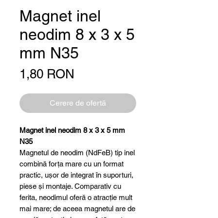
Magnet inel
neodim 8 x 3 x 5
mm N35
Preț
1,80 RON
Cerere de ofertă
Magnet inel neodim 8 x 3 x 5 mm
N35
Magnetul de neodim (NdFeB) tip inel
combină forța mare cu un format
practic, ușor de integrat în suporturi,
piese și montaje. Comparativ cu
ferita, neodimul oferă o atracție mult
mai mare; de aceea magnetul are de