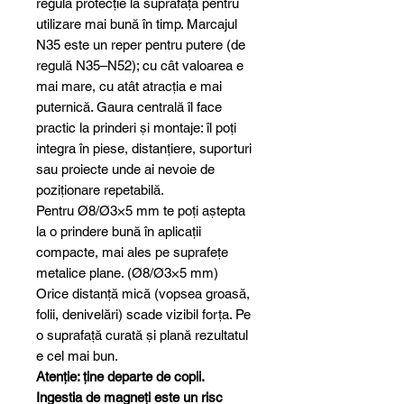
regulă protecție la suprafață pentru
utilizare mai bună în timp. Marcajul
N35 este un reper pentru putere (de
regulă N35–N52); cu cât valoarea e
mai mare, cu atât atracția e mai
puternică. Gaura centrală îl face
practic la prinderi și montaje: îl poți
integra în piese, distanțiere, suporturi
sau proiecte unde ai nevoie de
poziționare repetabilă.
Pentru Ø8/Ø3×5 mm te poți aștepta
la o prindere bună în aplicații
compacte, mai ales pe suprafețe
metalice plane. (Ø8/Ø3×5 mm)
Orice distanță mică (vopsea groasă,
folii, denivelări) scade vizibil forța. Pe
o suprafață curată și plană rezultatul
e cel mai bun.
Atenție: ține departe de copii.
Ingestia de magneți este un risc