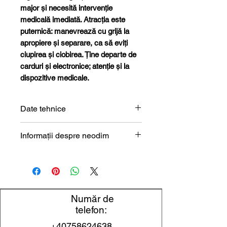
major și necesită intervenție
medicală imediată. Atracția este
puternică: manevrează cu grijă la
apropiere și separare, ca să eviți
ciupirea și ciobirea. Ține departe de
carduri și electronice; atenție și la
dispozitive medicale.
Date tehnice
Formă
Inel
Informații despre neodim
Magneți de neodim (NdFeB) –
Dimensiune
8 x 3 x 5
prezentare tehnică
mm
Diametru
8 mm
Număr de
exterior
telefon:
+40758624638
Diametru interior
3 mm