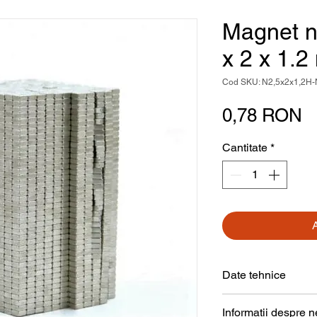
Magnet n
x 2 x 1.
Cod SKU: N2,5x2x1,2H
P
0,78 RON
Cantitate
*
Date tehnice
Formă
Informații despre 