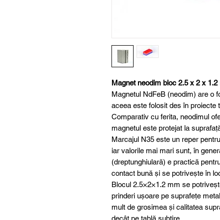
Magnet neodim bloc 2.5 x 2 x 1.
Magnetul NdFeB (neodim) are o fo
aceea este folosit des în proiecte te
Comparativ cu ferita, neodimul of
magnetul este protejat la suprafață
Marcajul N35 este un reper pentru 
iar valorile mai mari sunt, în gene
(dreptunghiulară) e practică pentr
contact bună și se potrivește în lo
Blocul 2.5×2×1.2 mm se potrivește 
prinderi ușoare pe suprafețe metal
mult de grosimea și calitatea supra
decât pe tablă subțire.