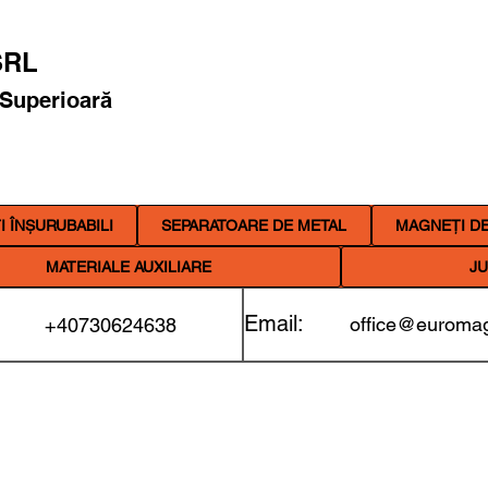
RL
 Superioară
 ÎNȘURUBABILI
SEPARATOARE DE METAL
MAGNEȚI DE
MATERIALE AUXILIARE
JU
Email:
office@euromag
+40730624638