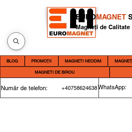
EURO
MAGNET
S
Magneți de Calitate
BLOG
PROMOȚII
MAGNETI NEODIM
MAGNEȚI
MAGNETI DE BIROU
WhatsApp:
Număr de telefon:
+40758624638