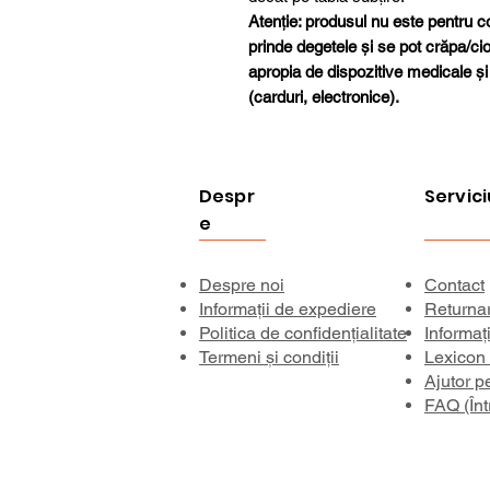
Atenție: produsul nu este pentru cop
prinde degetele și se pot crăpa/ciobi
apropia de dispozitive medicale ș
(carduri, electronice).
Despr
Servici
e
Despre noi
Contact
Informații de expediere
Returna
Politica de confidențialitate
Informaț
Termeni și condiții
Lexicon
Ajutor p
FAQ (Înt