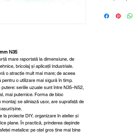
Magneți de neodim
Dimensiune
Lungime
Lățime
2 mm N35
Înălțime
rță mare raportată la dimensiune, de
Material
hnice, bricolaj și aplicații industriale.
eră o atracție mult mai mare; de aceea
Clasa magnetică
 pentru o utilizare mai sigură în timp.
putere: seriile uzuale sunt între N35–N52,
Protecție suprafa
ral, mai puternice. Forma de bloc
u montaj: se aliniază ușor, are suprafață de
Toleranță
cașuri/șine.
dimensională
la proiecte DIY, organizare în atelier și
ice plane. În practică, prinderea depinde
Greutate aproxim
feței metalice: pe oțel gros ține mai bine