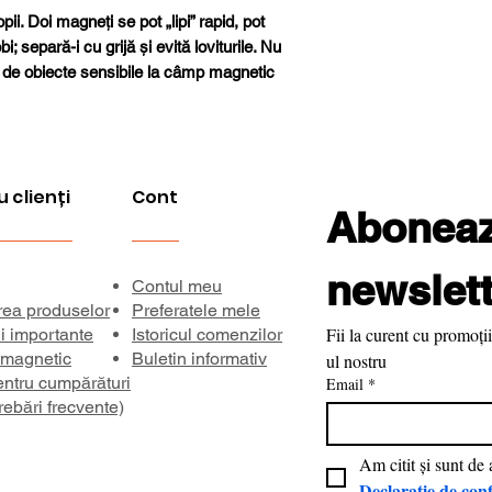
Forță de aderenț
ii. Doi magneți se pot „lipi” rapid, pot
; separă-i cu grijă și evită loviturile. Nu
Temperatură ma
i de obiecte sensibile la câmp magnetic
de lucru
Direcția magnetiz
Inducție remanen
u clienți
Cont
Aboneaza
Coercivitate bHc
newslett
Contul meu
Coercivitate
rea produselor
Preferatele mele
intrinsecă iHc
Fii la curent cu promoții
ii importante
Istoricul comenzilor
 magnetic
Buletin informativ
ul nostru
Produs energetic
entru cumpărături
Email
*
maxim BHmax
rebări frecvente)
Declarație de conf