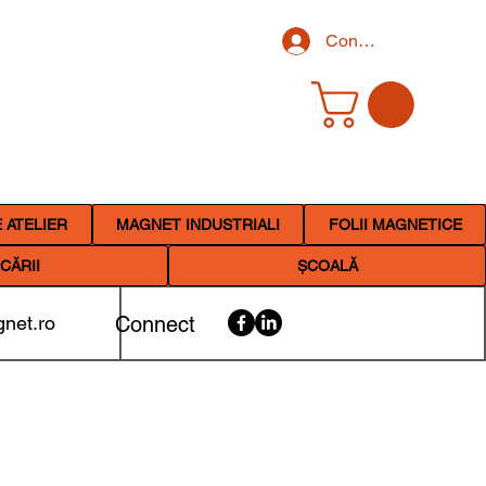
Conectează-te
 ATELIER
MAGNET INDUSTRIALI
FOLII MAGNETICE
CĂRII
ȘCOALĂ
net.ro
Connect