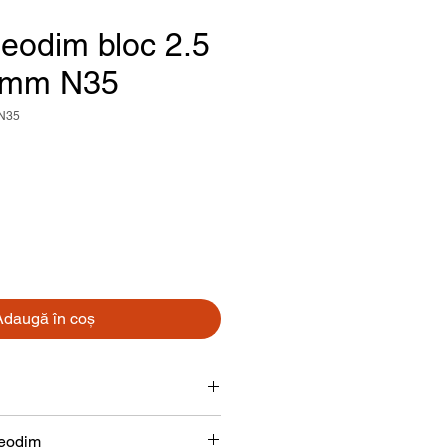
eodim bloc 2.5
2 mm N35
-N35
reț
Adaugă în coș
Bloc
neodim