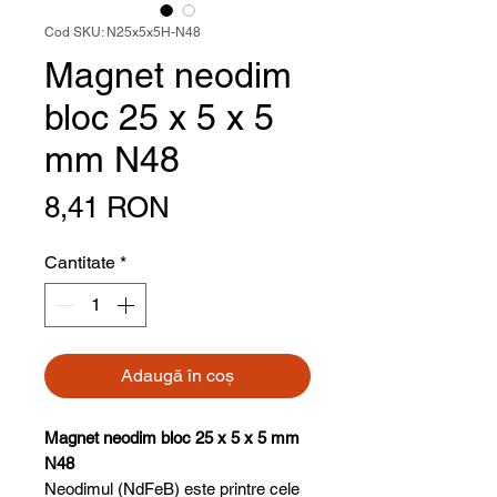
Cod SKU: N25x5x5H-N48
Magnet neodim
bloc 25 x 5 x 5
mm N48
Preț
8,41 RON
Cantitate
*
Adaugă în coș
Magnet neodim bloc 25 x 5 x 5 mm
N48
Neodimul (NdFeB) este printre cele