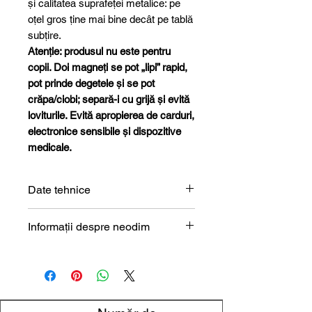
și calitatea suprafeței metalice: pe
oțel gros ține mai bine decât pe tablă
subțire.
Atenție: produsul nu este pentru
copii. Doi magneți se pot „lipi” rapid,
pot prinde degetele și se pot
crăpa/ciobi; separă-i cu grijă și evită
loviturile. Evită apropierea de carduri,
electronice sensibile și dispozitive
medicale.
Date tehnice
Formă
Bloc
Informații despre neodim
Magneți de neodim (NdFeB) –
Dimensiune
25 x 5 x 5
prezentare tehnică
mm
Lungime
25 mm