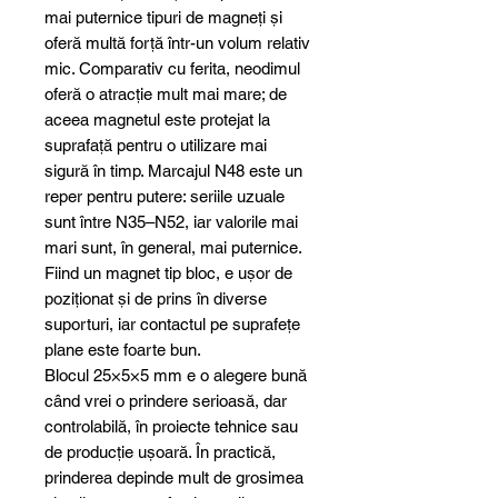
mai puternice tipuri de magneți și
oferă multă forță într-un volum relativ
mic. Comparativ cu ferita, neodimul
oferă o atracție mult mai mare; de
aceea magnetul este protejat la
suprafață pentru o utilizare mai
sigură în timp. Marcajul N48 este un
reper pentru putere: seriile uzuale
sunt între N35–N52, iar valorile mai
mari sunt, în general, mai puternice.
Fiind un magnet tip bloc, e ușor de
poziționat și de prins în diverse
suporturi, iar contactul pe suprafețe
plane este foarte bun.
Blocul 25×5×5 mm e o alegere bună
când vrei o prindere serioasă, dar
controlabilă, în proiecte tehnice sau
de producție ușoară. În practică,
prinderea depinde mult de grosimea