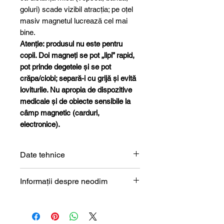
goluri) scade vizibil atracția; pe oțel
masiv magnetul lucrează cel mai
bine.
Atenție: produsul nu este pentru
copii. Doi magneți se pot „lipi” rapid,
pot prinde degetele și se pot
crăpa/ciobi; separă-i cu grijă și evită
loviturile. Nu apropia de dispozitive
medicale și de obiecte sensibile la
câmp magnetic (carduri,
electronice).
Date tehnice
Formă
Bloc
Informații despre neodim
Magneți de neodim (NdFeB) –
Dimensiune
28 x 10 x
prezentare tehnică
2 mm