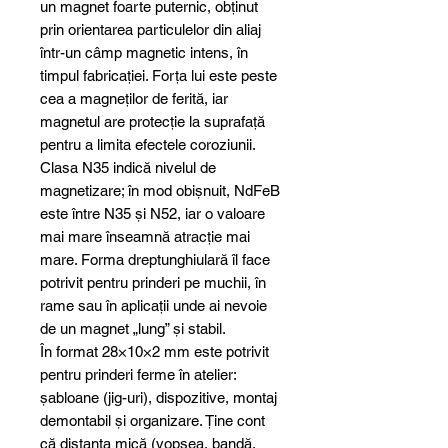
un magnet foarte puternic, obținut
prin orientarea particulelor din aliaj
într-un câmp magnetic intens, în
timpul fabricației. Forța lui este peste
cea a magneților de ferită, iar
magnetul are protecție la suprafață
pentru a limita efectele coroziunii.
Clasa N35 indică nivelul de
magnetizare; în mod obișnuit, NdFeB
este între N35 și N52, iar o valoare
mai mare înseamnă atracție mai
mare. Forma dreptunghiulară îl face
potrivit pentru prinderi pe muchii, în
rame sau în aplicații unde ai nevoie
de un magnet „lung” și stabil.
În format 28×10×2 mm este potrivit
pentru prinderi ferme în atelier:
șabloane (jig-uri), dispozitive, montaj
demontabil și organizare. Ține cont
că distanța mică (vopsea, bandă,