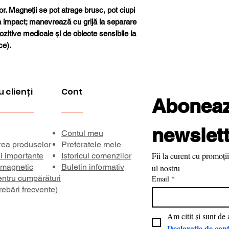
Forță de aderenț
or. Magneții se pot atrage brusc, pot ciupi
la impact; manevrează cu grijă la separare
Temperatură ma
ozitive medicale și de obiecte sensibile la
de lucru
ce).
Direcția magnetiz
Inducție remanen
u clienți
Cont
Aboneaza
Coercivitate bHc
newslett
Contul meu
Coercivitate
rea produselor
Preferatele mele
intrinsecă iHc
Fii la curent cu promoții
ii importante
Istoricul comenzilor
 magnetic
Buletin informativ
ul nostru
Produs energetic
entru cumpărături
Email
*
maxim BHmax
rebări frecvente)
Declarație de conf