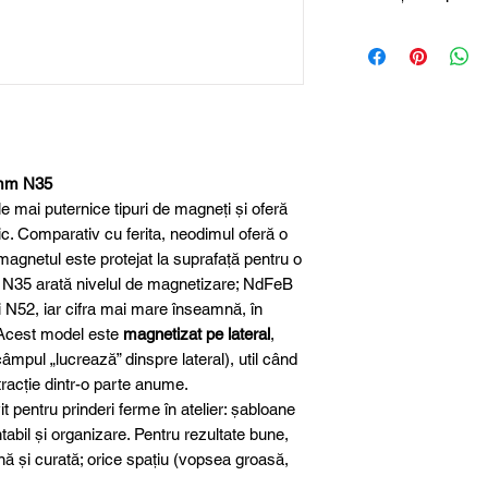
Magneți de neodim
Dimensiune
Lungime
Lățime
 mm N35
Înălțime
 mai puternice tipuri de magneți și oferă
Material
ic. Comparativ cu ferita, neodimul oferă o
agnetul este protejat la suprafață pentru o
Clasa magnetică
ul N35 arată nivelul de magnetizare; NdFeB
și N52, iar cifra mai mare înseamnă, în
Protecție suprafa
 Acest model este
magnetizat pe lateral
,
(câmpul „lucrează” dinspre lateral), util când
Toleranță
tracție dintr-o parte anume.
dimensională
 pentru prinderi ferme în atelier: șabloane
ntabil și organizare. Pentru rezultate bune,
Greutate aproxim
nă și curată; orice spațiu (vopsea groasă,