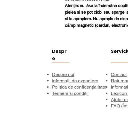
Atenție: nu lăsa la îndemâna copiil
pielea și se pot ciobi sau sparge 
și la apropiere. Nu apropia de disp
câmp magnetic (carduri, electroni
Despr
Servici
e
Despre noi
Contact
Informații de expediere
Returna
Politica de confidențialitate
Informaț
Termeni și condiții
Lexicon
Ajutor p
FAQ (Înt