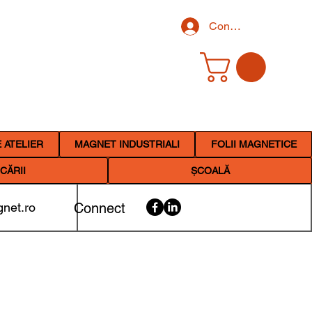
Conectează-te
 ATELIER
MAGNET INDUSTRIALI
FOLII MAGNETICE
CĂRII
ȘCOALĂ
net.ro
Connect