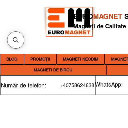
EURO
MAGNET
S
Magneți de Calitate
BLOG
PROMOȚII
MAGNETI NEODIM
MAGNEȚI
MAGNETI DE BIROU
WhatsApp:
Număr de telefon:
+40758624638