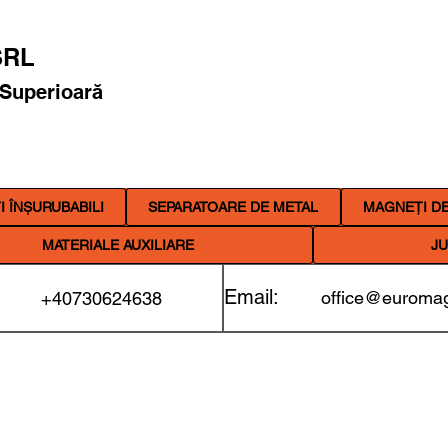
RL
 Superioară
 ÎNȘURUBABILI
SEPARATOARE DE METAL
MAGNEȚI DE
MATERIALE AUXILIARE
JU
Email:
office@euromag
+40730624638