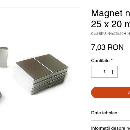
Magnet n
25 x 20
Cod SKU: N4x25x20H-
P
7,03 RON
Cantitate
*
Date tehnice
Formă
Informații despre 