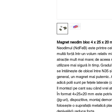
Magnet neodim bloc 4 x 25 x 20
Neodimul (NdFeB) este printre cele
multă forță într-un volum relativ m
atracție mult mai mare; de aceea m
utilizare mai sigură în timp. Grad
se întâlnește de obicei între N35 
general, un magnet mai puternic.
adică polii sunt pe fețele laterale 
îl montezi pe cant sau când vrei a
În format 4×25×20 mm este potrivit
(jig-uri), dispozitive, montaj demo
folosește o suprafață metalică pla
denivelări) reduce forța.