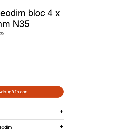
eodim bloc 4 x
 mm N35
N35
reț
Adaugă în coș
Bloc
neodim