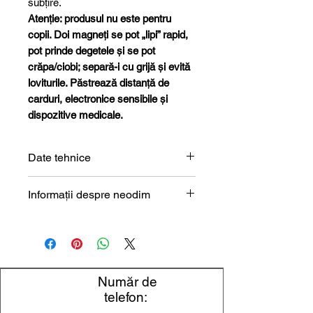
subțire.
Atenție: produsul nu este pentru
copii. Doi magneți se pot „lipi” rapid,
pot prinde degetele și se pot
crăpa/ciobi; separă-i cu grijă și evită
loviturile. Păstrează distanță de
carduri, electronice sensibile și
dispozitive medicale.
Date tehnice
Formă
Bloc
Informații despre neodim
Magneți de neodim (NdFeB) –
Dimensiune
40 x 10 x
prezentare tehnică
10 mm
Lungime
40 mm
Număr de
telefon:
Lățime
10 mm