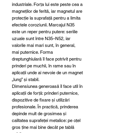
industriale. Forța lui este peste cea a
magneților de ferită, iar magnetul are
protecție la suprafață pentru a limita
efectele coroziunii. Marcajul N35
este un reper pentru putere: seriile
uzuale sunt între N35–N52, iar
valorile mai mari sunt, în general,
mai puternice. Forma
dreptunghiulară îl face potrivit pentru
prinderi pe muchii, în rame sau în
aplicații unde ai nevoie de un magnet
„lung” și stabil.
Dimensiunea generoasă îl face util în
aplicații de forță: prinderi puternice,
dispozitive de fixare și utilizări
profesionale. În practică, prinderea
depinde mult de grosimea și
calitatea suprafeței metalice: pe oțel
gros ține mai bine decât pe tablă