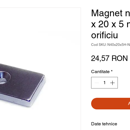
Magnet n
x 20 x 5
orificiu
Cod SKU: N40x20x5H-N
24,57 RON
Cantitate
*
Date tehnice