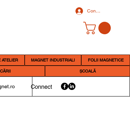
Conectează-te
 ATELIER
MAGNET INDUSTRIALI
FOLII MAGNETICE
CĂRII
ȘCOALĂ
net.ro
Connect