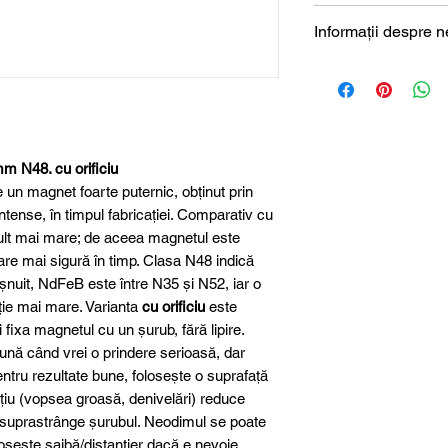
Formă
Informații despre 
Magneți de neodim
Dimensiune
Lungime
Lățime
m N48. cu orificiu
n magnet foarte puternic, obținut prin
Înălțime
ntense, în timpul fabricației. Comparativ cu
mult mai mare; de aceea magnetul este
Material
izare mai sigură în timp. Clasa N48 indică
șnuit, NdFeB este între N35 și N52, iar o
Clasa magnetică
ie mai mare. Varianta
cu orificiu
este
fixa magnetul cu un șurub, fără lipire.
Protecție suprafa
nă când vrei o prindere serioasă, dar
Pentru rezultate bune, folosește o suprafață
Tip orificiu
ațiu (vopsea groasă, denivelări) reduce
u suprastrânge șurubul. Neodimul se poate
Număr orificii
osește șaibă/distanțier dacă e nevoie.