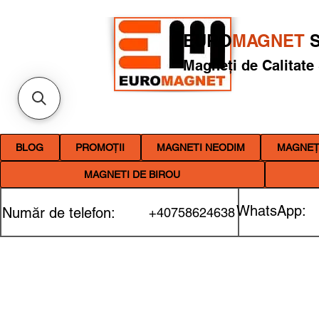
EURO
MAGNET
S
Magneți de Calitate
BLOG
PROMOȚII
MAGNETI NEODIM
MAGNEȚI
MAGNETI DE BIROU
WhatsApp:
Număr de telefon:
+40758624638