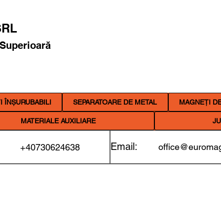
RL
 Superioară
 ÎNȘURUBABILI
SEPARATOARE DE METAL
MAGNEȚI DE
MATERIALE AUXILIARE
JU
Email:
office@euromag
+40730624638