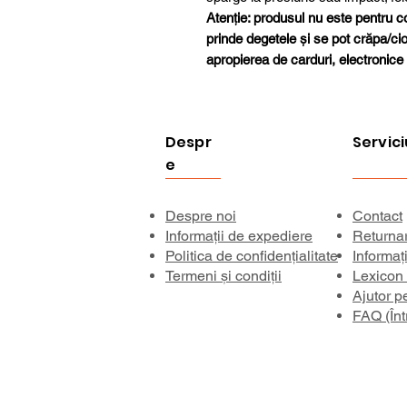
Atenție: produsul nu este pentru cop
prinde degetele și se pot crăpa/ciobi
apropierea de carduri, electronice 
Despr
Servici
e
Despre noi
Contact
Informații de expediere
Returna
Politica de confidențialitate
Informaț
Termeni și condiții
Lexicon
Ajutor p
FAQ (Înt