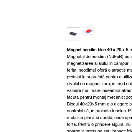
Magnet neodim bloc 40 x 20 x 5 m
Magnetul de neodim (NdFeB) este u
magnetizarea aliajului în câmpuri i
ferita, neodimul oferă o atracție 
protejat la suprafață pentru o util
nivelul de magnetizare; în mod obi
valoare mai mare înseamnă atracț
făcută pentru montaj mecanic: poți 
Blocul 40×20×5 mm e o alegere bu
controlabilă, în proiecte tehnice. 
metalică plană și curată; orice sp
forța. Pentru o prindere sigură, n
sparge la presiune sau impact; fol