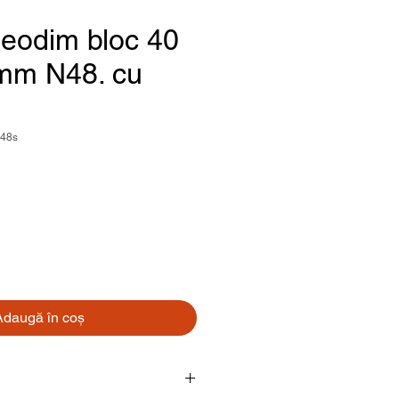
eodim bloc 40
 mm N48. cu
48s
Preț
Adaugă în coș