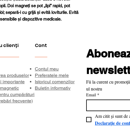
ii. Doi magneți se pot „lipi” rapid, pot
Diametru orificiu
; separă-i cu grijă și evită loviturile. Evită
sensibile și dispozitive medicale.
Diametru șanfren
Toleranță
dimensională
u clienți
Cont
Aboneaza
Greutate aproxim
newslett
Forță de aderenț
Contul meu
rea produselor
Preferatele mele
Fii la curent cu promoții
ii importante
Istoricul comenzilor
Temperatură ma
 magnetic
Buletin informativ
ul nostru
entru cumpărături
Email
de lucru
*
rebări frecvente)
Direcția magnetiz
Inducție remanen
Declarație de conf