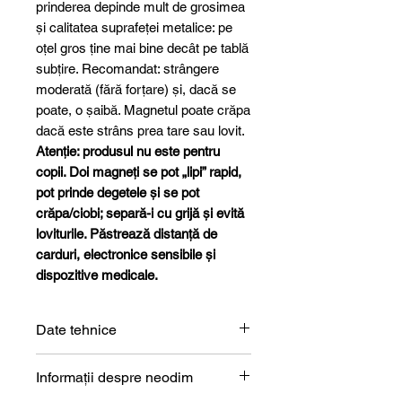
prinderea depinde mult de grosimea
și calitatea suprafeței metalice: pe
oțel gros ține mai bine decât pe tablă
subțire. Recomandat: strângere
moderată (fără forțare) și, dacă se
poate, o șaibă. Magnetul poate crăpa
dacă este strâns prea tare sau lovit.
Atenție: produsul nu este pentru
copii. Doi magneți se pot „lipi” rapid,
pot prinde degetele și se pot
crăpa/ciobi; separă-i cu grijă și evită
loviturile. Păstrează distanță de
carduri, electronice sensibile și
dispozitive medicale.
Date tehnice
Formă
Bloc
Informații despre neodim