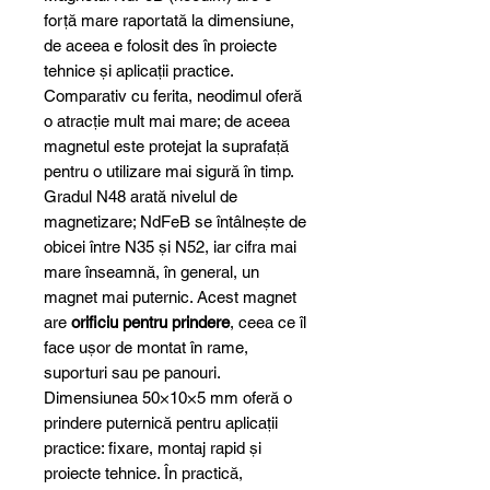
forță mare raportată la dimensiune,
de aceea e folosit des în proiecte
tehnice și aplicații practice.
Comparativ cu ferita, neodimul oferă
o atracție mult mai mare; de aceea
magnetul este protejat la suprafață
pentru o utilizare mai sigură în timp.
Gradul N48 arată nivelul de
magnetizare; NdFeB se întâlnește de
obicei între N35 și N52, iar cifra mai
mare înseamnă, în general, un
magnet mai puternic. Acest magnet
are
orificiu pentru prindere
, ceea ce îl
face ușor de montat în rame,
suporturi sau pe panouri.
Dimensiunea 50×10×5 mm oferă o
prindere puternică pentru aplicații
practice: fixare, montaj rapid și
proiecte tehnice. În practică,