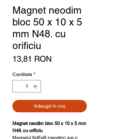
Magnet neodim
bloc 50 x 10 x 5
mm N48. cu
orificiu
Preț
13,81 RON
Cantitate
*
Adaugă în coș
Magnet neodim bloc 50 x 10 x 5 mm
N48. cu orificiu
Magnetul NdFeB (neodim) are o