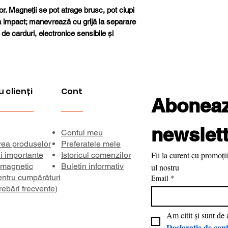
Forță de aderenț
or. Magneții se pot atrage brusc, pot ciupi
la impact; manevrează cu grijă la separare
 de carduri, electronice sensibile și
Temperatură ma
de lucru
Direcția magnetiz
u clienți
Cont
Aboneaza
Inducție remanen
Coercivitate bHc
newslett
Contul meu
rea produselor
Preferatele mele
Coercivitate
Fii la curent cu promoții
ii importante
Istoricul comenzilor
intrinsecă iHc
 magnetic
Buletin informativ
ul nostru
entru cumpărături
Email
*
Produs energetic
rebări frecvente)
maxim BHmax
Declarație de conf