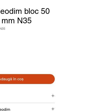
eodim bloc 50
5 mm N35
-N35
Preț
Adaugă în coș
Bloc
neodim