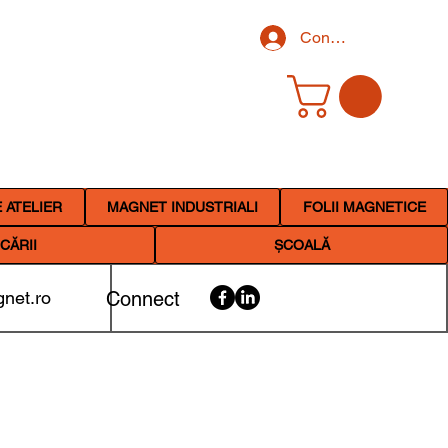
Conectează-te
 ATELIER
MAGNET INDUSTRIALI
FOLII MAGNETICE
CĂRII
ȘCOALĂ
net.ro
Connect