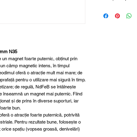
Magneți de neodim
Dimensiune
Lungime
Lățime
5 mm N35
Înălțime
n magnet foarte puternic, obținut prin
Material
tr-un câmp magnetic intens, în timpul
neodimul oferă o atracție mult mai mare; de
Clasa magnetică
rafață pentru o utilizare mai sigură în timp.
tizare; de regulă, NdFeB se întâlnește
Protecție suprafa
are înseamnă un magnet mai puternic. Fiind
onat și de prins în diverse suporturi, iar
Toleranță
foarte bun.
dimensională
eră o atracție foarte puternică, potrivită
ustriale. Pentru rezultate bune, folosește o
Greutate aproxim
; orice spațiu (vopsea groasă, denivelări)