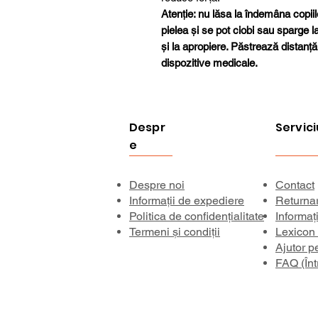
Atenție: nu lăsa la îndemâna copiil
pielea și se pot ciobi sau sparge 
și la apropiere. Păstrează distanță
dispozitive medicale.
Despr
Servici
e
Despre noi
Contact
Informații de expediere
Returna
Politica de confidențialitate
Informaț
Termeni și condiții
Lexicon
Ajutor p
FAQ (Înt