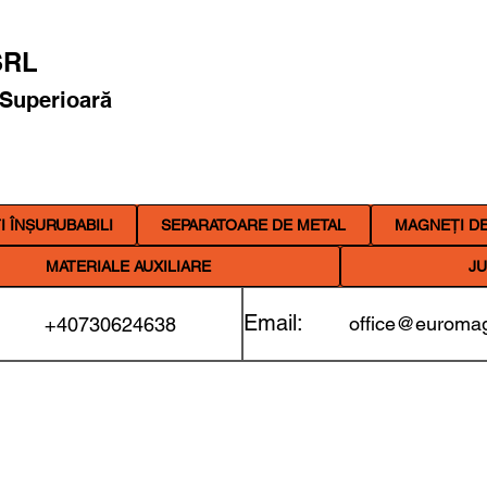
RL
 Superioară
 ÎNȘURUBABILI
SEPARATOARE DE METAL
MAGNEȚI DE
MATERIALE AUXILIARE
JU
Email:
office@euromag
+40730624638