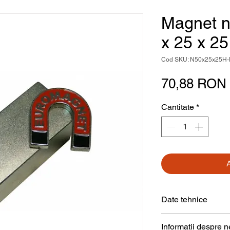
Magnet n
x 25 x 2
Cod SKU: N50x25x25H
70,88 RON
Cantitate
*
Date tehnice
Formă
Informații despre 