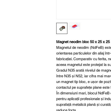
Magnet neodim bloc 50 x 25 x 2
Magnetul de neodim (NdFeB) este u
orientarea particulelor din aliaj în
fabricației. Comparativ cu ferita, 
aceea magnetul este protejat la sup
Gradul N35 arată nivelul de magne
între N35 și N52, iar cifra mai m
un magnet tip bloc, e ușor de poziți
contactul pe suprafețe plane este 
În dimensiuni mari, blocul NdFeB of
pentru aplicații profesionale și ind
suprafață metalică plană și curată
reduce forța.