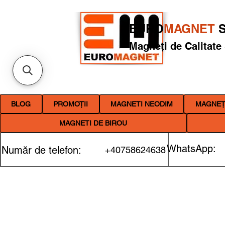
EURO
MAGNET
S
Magneți de Calitate
BLOG
PROMOȚII
MAGNETI NEODIM
MAGNEȚI
MAGNETI DE BIROU
WhatsApp:
Număr de telefon:
+40758624638