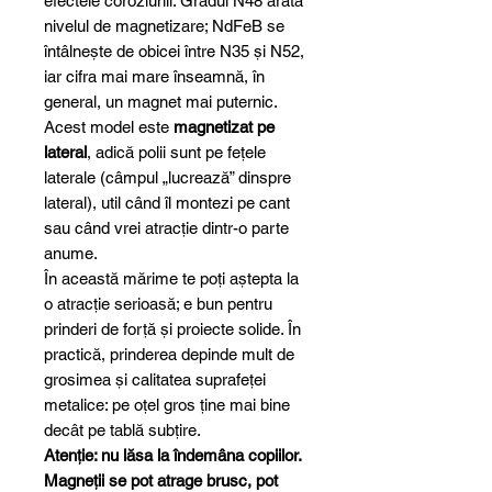
efectele coroziunii. Gradul N48 arată
nivelul de magnetizare; NdFeB se
întâlnește de obicei între N35 și N52,
iar cifra mai mare înseamnă, în
general, un magnet mai puternic.
Acest model este
magnetizat pe
lateral
, adică polii sunt pe fețele
laterale (câmpul „lucrează” dinspre
lateral), util când îl montezi pe cant
sau când vrei atracție dintr-o parte
anume.
În această mărime te poți aștepta la
o atracție serioasă; e bun pentru
prinderi de forță și proiecte solide. În
practică, prinderea depinde mult de
grosimea și calitatea suprafeței
metalice: pe oțel gros ține mai bine
decât pe tablă subțire.
Atenție: nu lăsa la îndemâna copiilor.
Magneții se pot atrage brusc, pot