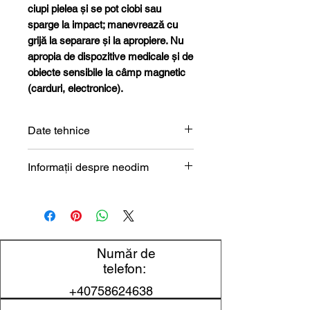
ciupi pielea și se pot ciobi sau
sparge la impact; manevrează cu
grijă la separare și la apropiere. Nu
apropia de dispozitive medicale și de
obiecte sensibile la câmp magnetic
(carduri, electronice).
Date tehnice
Formă
Bloc
Informații despre neodim
Magneți de neodim (NdFeB) –
Dimensiune
60 x 10 x
prezentare tehnică
15 mm
Lungime
60 mm
Număr de
telefon:
Lățime
10 mm
+40758624638
Înălțime
15 mm