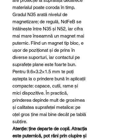
are protecție la suprafață deoarece
materialul poate coroda în timp.
Gradul N35 arată nivelul de
magnetizare; de regulă, NdFeB se
întâlnește între N35 și N52, iar cifra
mai mare înseamnă un magnet mai
puternic. Fiind un magnet tip bloc, e
ușor de poziționat și de prins în
diverse suporturi, iar contactul pe
suprafețe plane este foarte bun.
Pentru 9.6×3.2×1.5 mm te poți
aștepta la o prindere bună în aplicații
compacte: capace, cutii, rame și
mici dispozitive. În practică,
prinderea depinde mult de grosimea
și calitatea suprafeței metalice: pe
oțel gros ține mai bine decât pe tablă
subțire.
Atenție: ține departe de copii. Atracția
este puternică, pot răni prin ciupire și