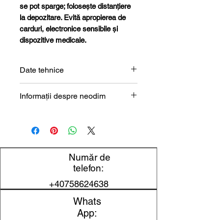
se pot sparge; folosește distanțiere
la depozitare. Evită apropierea de
carduri, electronice sensibile și
dispozitive medicale.
Date tehnice
Formă
Bloc
Informații despre neodim
Magneți de neodim (NdFeB) –
Dimensiune
9,6 x 3,2 x
prezentare tehnică
1,5 mm
Lungime
9,6 mm
Număr de
telefon:
Lățime
3,2 mm
+40758624638
Înălțime
1,5 mm
Whats
App:
Material
NdFeB