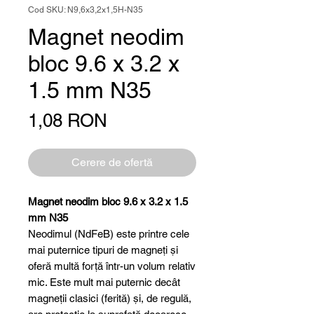
Cod SKU: N9,6x3,2x1,5H-N35
Magnet neodim
bloc 9.6 x 3.2 x
1.5 mm N35
Preț
1,08 RON
Cerere de ofertă
Magnet neodim bloc 9.6 x 3.2 x 1.5
mm N35
Neodimul (NdFeB) este printre cele
mai puternice tipuri de magneți și
oferă multă forță într-un volum relativ
mic. Este mult mai puternic decât
magneții clasici (ferită) și, de regulă,