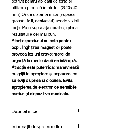
potrivit pentru aplicații de forță și
utilizare practică în atelier. (Ø20×40
mm) Orice distanță mică (vopsea
groasă, folii, denivelări) scade vizibil
forța. Pe o suprafață curată și plană
rezultatul e cel mai bun.
Atenție: produsul nu este pentru
copii. Înghițirea magneților poate
provoca leziuni grave; mergi de
urgență la medic dacă se întâmplă.
Atracția este puternică: manevrează
cu grijă la apropiere și separare, ca
să eviți ciupirea și ciobirea. Evită
apropierea de electronice sensibile,
carduri și dispozitive medicale.
Date tehnice
Formă
Cilindru
Informații despre neodim