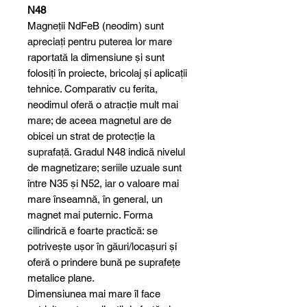
N48
Magneții NdFeB (neodim) sunt
apreciați pentru puterea lor mare
raportată la dimensiune și sunt
folosiți în proiecte, bricolaj și aplicații
tehnice. Comparativ cu ferita,
neodimul oferă o atracție mult mai
mare; de aceea magnetul are de
obicei un strat de protecție la
suprafață. Gradul N48 indică nivelul
de magnetizare; seriile uzuale sunt
între N35 și N52, iar o valoare mai
mare înseamnă, în general, un
magnet mai puternic. Forma
cilindrică e foarte practică: se
potrivește ușor în găuri/locașuri și
oferă o prindere bună pe suprafețe
metalice plane.
Dimensiunea mai mare îl face