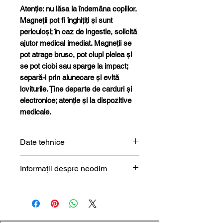
Atenție: nu lăsa la îndemâna copiilor.
Magneții pot fi înghițiți și sunt
periculoși; în caz de ingestie, solicită
ajutor medical imediat. Magneții se
pot atrage brusc, pot ciupi pielea și
se pot ciobi sau sparge la impact;
separă-i prin alunecare și evită
loviturile. Ține departe de carduri și
electronice; atenție și la dispozitive
medicale.
Date tehnice
Formă
Cilindru
Informații despre neodim
Magneți de neodim (NdFeB) –
Dimensiune
4 x 10 mm
prezentare tehnică
Diametru
4 mm