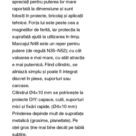
apreciați pentru puterea lor mare
raportată la dimensiune și sunt
folosiți în proiecte, bricolaj și aplicații
tehnice. Forța lui este peste cea a
magneților de ferită, iar protecția la
suprafață ajută la utilizarea în timp.
Marcajul N48 este un reper pentru
putere (de regulă N35–N52); cu cât
valoarea e mai mare, cu atât atracția
e mai puternică. Fiind cilindric, se
aliniază simplu și poate fi integrat
discret în piese, suporturi sau
carcase.
Cilindrul Ø4×10 mm se potrivește la
proiecte DIY: capace, cutii, suporturi
mici și fixări rapide. (Ø4×10 mm)
Prinderea depinde mult de suprafața
metalică (grosime, planeitate). Pe
oțel gros ține mai bine decât pe tablă
subțire.