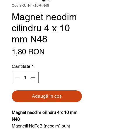
Cod SKU: N4x10R-N48
Magnet neodim
cilindru 4 x 10
mm N48
Preț
1,80 RON
Cantitate
*
Adaugă în coș
Magnet neodim cilindru 4 x 10 mm
N48
Magneții NdFeB (neodim) sunt