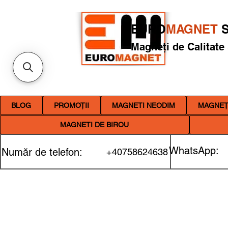
EURO
MAGNET
S
Magneți de Calitate
BLOG
PROMOȚII
MAGNETI NEODIM
MAGNEȚI
MAGNETI DE BIROU
WhatsApp:
Număr de telefon:
+40758624638