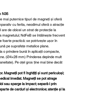
Înălțime
m N35
Material
 mai puternice tipuri de magneți și oferă
parativ cu ferita, neodimul oferă o atracție
Clasa magnetică
re de obicei un strat de protecție la
a magnetului; NdFeB se întâlnește frecvent
Protecție suprafa
e foarte practică: se potrivește ușor în
 bună pe suprafețe metalice plane.
Toleranță
a o prindere bună în aplicații compacte,
dimensională
lane. (Ø4×28 mm) Prinderea depinde mult
aneitate). Pe oțel gros ține mai bine decât
Greutate aproxim
. Magneții pot fi înghițiți și sunt periculoși;
Forță de aderenț
 medical imediat. Magneții se pot atrage
iobi sau sparge la impact; separă-i prin
Temperatură ma
eparte de carduri și electronice; atenție și la
de lucru
Direcția magnetiz