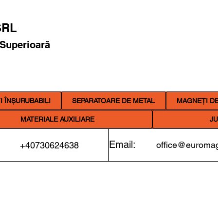
RL
 Superioară
 ÎNȘURUBABILI
SEPARATOARE DE METAL
MAGNEȚI DE
MATERIALE AUXILIARE
JU
Email:
office@euromag
+40730624638