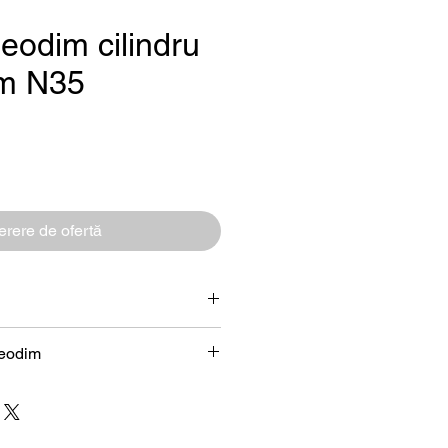
eodim cilindru
mm N35
reț
rere de ofertă
Cilindru
neodim
 (NdFeB) – prezentare tehnică
4 x 28 mm
4 mm