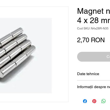
Magnet n
4 x 28 
Cod SKU: N4x28R-N35
P
2,70 RON
Ce
Date tehnice
Formă
Informații despre 
Magneți de neodim
Dimensiune
Diametru