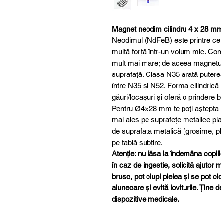
Magnet neodim cilindru 4 x 28 m
Neodimul (NdFeB) este printre cele
multă forță într-un volum mic. Com
mult mai mare; de aceea magnetul a
suprafață. Clasa N35 arată putere
între N35 și N52. Forma cilindrică 
găuri/locașuri și oferă o prindere
Pentru Ø4×28 mm te poți aștepta l
mai ales pe suprafețe metalice p
de suprafața metalică (grosime, pl
pe tablă subțire.
Atenție: nu lăsa la îndemâna copiilor
în caz de ingestie, solicită ajutor
brusc, pot ciupi pielea și se pot c
alunecare și evită loviturile. Ține d
dispozitive medicale.