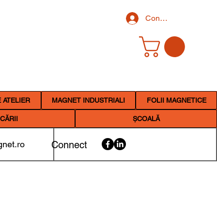
Conectează-te
 ATELIER
MAGNET INDUSTRIALI
FOLII MAGNETICE
CĂRII
ȘCOALĂ
net.ro
Connect