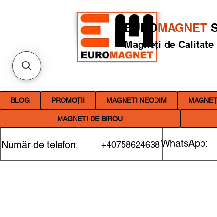
EURO
MAGNET
S
Magneți de Calitate
BLOG
PROMOȚII
MAGNETI NEODIM
MAGNEȚI
MAGNETI DE BIROU
WhatsApp:
Număr de telefon:
+40758624638