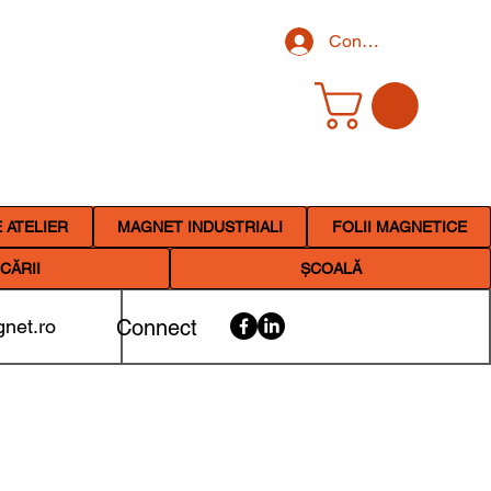
Conectează-te
 ATELIER
MAGNET INDUSTRIALI
FOLII MAGNETICE
CĂRII
ȘCOALĂ
net.ro
Connect