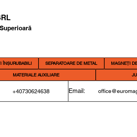
RL
 Superioară
 ÎNȘURUBABILI
SEPARATOARE DE METAL
MAGNEȚI DE
MATERIALE AUXILIARE
JU
Email:
office@euromag
+40730624638