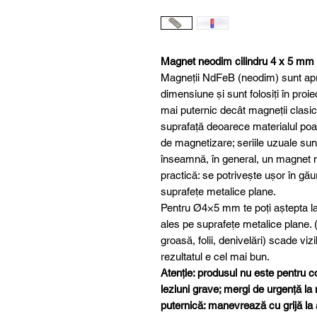
Magnet neodim cilindru 4 x 5 mm
Magneții NdFeB (neodim) sunt apre
dimensiune și sunt folosiți în proiec
mai puternic decât magneții clasici 
suprafață deoarece materialul poat
de magnetizare; seriile uzuale sun
înseamnă, în general, un magnet ma
practică: se potrivește ușor în gău
suprafețe metalice plane.
Pentru Ø4×5 mm te poți aștepta la
ales pe suprafețe metalice plane
groasă, folii, denivelări) scade viz
rezultatul e cel mai bun.
Atenție: produsul nu este pentru c
leziuni grave; mergi de urgență la
puternică: manevrează cu grijă la a