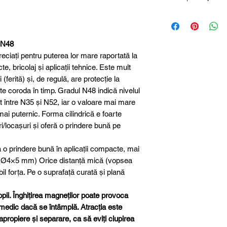
Magneți de neodim
Dimensiune
Diametru
 N48
ciați pentru puterea lor mare raportată la
Înălțime
te, bricolaj și aplicații tehnice. Este mult
(ferită) și, de regulă, are protecție la
Material
e coroda în timp. Gradul N48 indică nivelul
t între N35 și N52, iar o valoare mai mare
Clasa magnetică
i puternic. Forma cilindrică e foarte
ri/locașuri și oferă o prindere bună pe
Protecție suprafa
 o prindere bună în aplicații compacte, mai
Toleranță
. (Ø4×5 mm) Orice distanță mică (vopsea
dimensională
ibil forța. Pe o suprafață curată și plană
Greutate aproxim
opii. Înghițirea magneților poate provoca
 medic dacă se întâmplă. Atracția este
Forță de aderenț
propiere și separare, ca să eviți ciupirea