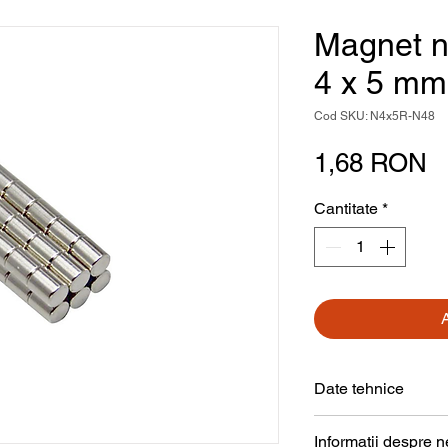
Magnet n
4 x 5 mm
Cod SKU: N4x5R-N48
P
1,68 RON
Cantitate
*
Date tehnice
Formă
Informații despre 