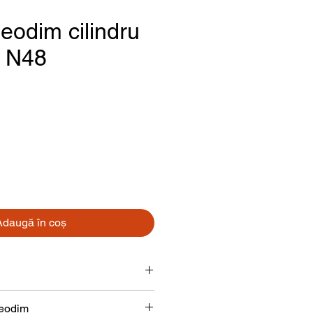
eodim cilindru
 N48
reț
Adaugă în coș
Cilindru
neodim